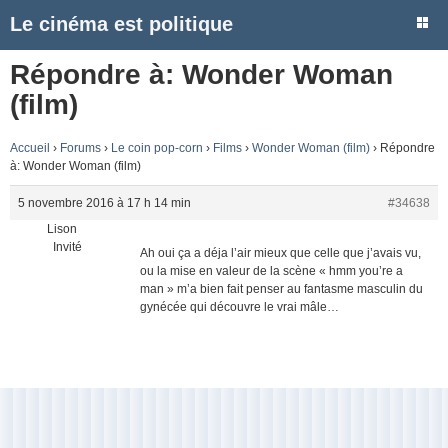
Le cinéma est politique
Répondre à: Wonder Woman
(film)
Accueil
›
Forums
›
Le coin pop-corn
›
Films
›
Wonder Woman (film)
›
Répondre
à: Wonder Woman (film)
5 novembre 2016 à 17 h 14 min
#34638
Lison
Invité
Ah oui ça a déja l’air mieux que celle que j’avais vu,
ou la mise en valeur de la scène « hmm you’re a
man » m’a bien fait penser au fantasme masculin du
gynécée qui découvre le vrai mâle…