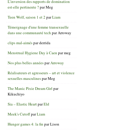
L’inversion des rapports de domination
est-elle pertinente ?
par
Meg
Teen Wolf, saison 1 et 2
par
Liam
Témoignage d'une femme transexuelle
dans une communauté tech
par
Arroway
clips mal-aimés
par
derrida
Menstrual Hygiene Day à Caen
par
meg
Nos plus belles années
par
Arroway
Réalisateurs et agresseurs – art et violence
sexuelles masculines
par
Meg
The Manic Pixie Dream Girl
par
Kikuchiyo
Sia – Elastic Heart
par
Eld
Meek's Cutoff
par
Liam
Hunger games 4: la fin
par
Lison