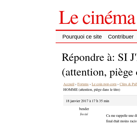
Le cinéma 
Pourquoi ce site
Contribuer
Répondre à: S
(attention, piège 
Accueil
›
Forums
›
Le coin pop-corn
›
Clips & Pu
HOMME (attention, piège dans le titre)
18 janvier 2017 à 17 h 35 min
bender
Invité
Ca me rappelle une d
final était moins raci