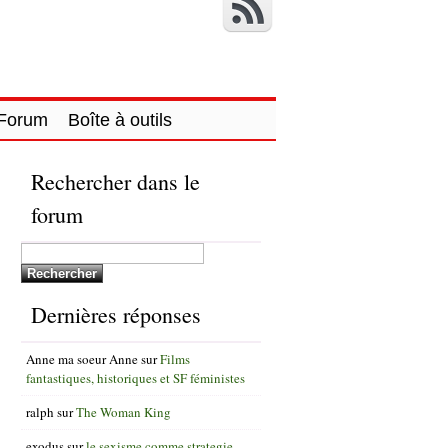
Forum
Boîte à outils
Rechercher dans le
forum
Dernières réponses
Anne ma soeur Anne
sur
Films
fantastiques, historiques et SF féministes
ralph
sur
The Woman King
exodus
sur
le sexisme comme strategie