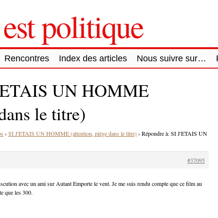
est politique
Rencontres
Index des articles
Nous suivre sur…
I J'ETAIS UN HOMME
dans le titre)
bs
›
SI J'ETAIS UN HOMME (attention, piège dans le titre)
›
Répondre à: SI J'ETAIS UN
#37095
iscution avec un ami sur Autant Emporte le vent. Je me suis rendu compte que ce film au
ste que les 300.