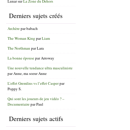
Lunar
sur
La Zone du Dehors
Derniers sujets créés
Archère
par
babach
The Woman King
par
Liam
The Northman
par
Lara
La bonne épouse
par
Arroway
Une nouvelle tendance ultra masculiniste
par
Anne, ma soeur Anne
L’effet Gremlins vs l’effet Casper
par
Poppy S.
Qui sont les joueurs de jeu vidéo ? –
Documentaire
par
Paul
Derniers sujets actifs