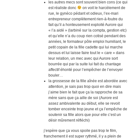
les autres mecs sont souvent bien cons (ce qui
est réaliste donc
on voit le harcèlement de
rue, le gynéco pédant et odieux, l’ex-mari
entrepreneur complètement rien-à-foutre du
fait qu’il a honteusement exploité Aurore qui
« l’a aidé » (larbiné sur la compta, gestion etc)
et qu’elle n’a du coup rien cotisé pendant des
années, le formateur pôle emploi humiliant, le
petit copain de la fille cadette qui lui marche
dessus et lui laisse faire tout le « care » dans
leur relation, un mec avec qui Aurore sort
bourrée qui par la suite lui fait du chantage
affectif éhonté pour l’empêcher de l’envoyer
bouler…
la grossesse de la fille aînée est abordée avec
attention, je sais pas trop quoi en dire mais
j’aime bien le fait que ça la rapproche de sa
mère sans que ça aille de soi (Aurore est
assez ambivalente au début, elle se revoit
tomber enceinte trop jeune et ça l’empêche de
soutenir sa fille alors que pour elle c’est un
désir mûrement réfléchi)
j’espère que ça vous spoile pas trop le film,
franchement il est super rythmé, il y a plein de