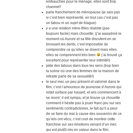
embauchée pour le ménage, elles sont trop
chanmé!!
parle franchement de ménopause (je sais pas
si c’est bien représenté, en tout cas c’est pas
un tabou ni un sujet de blague)
y a une relation mère-filles réaliste (pas
toujours facile) mais chouette; (j’ai aaaadoré le
moment où Aurore et sa fille discutent en se
brossant les dents, c’est impossible de
comprendre ce qu’elles se disent mais elles
elles se comprennent très bien
j’ai trouvé ça
excellent pour représenter leur intimité!)
pète des tabous dans tous les sens (trop bien
la scène où une des femmes de la maison de
retraite parle de sa sexualité!)
le seul mec un peu présent et valorisé dans le
film, c’est l’amoureux de jeunesse d’Aurore qui
refait surface par hasard, et iels commencent à
se revoir; il est sympa, et je trouve ça chouette
comment il hésite pas à jouer franc-jeu sur ses
sentiments contradictoires, le fait qu’il a peur
de se faire du mal à cause des souvenirs de ce
qu’iels ont vécu, c’est cool de montrer cette
franchise sur ses émotions venant d’un mec
qui est plutôt mis en valeur dans le film.