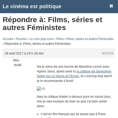
Le cinéma est politique
Répondre à: Films, séries et
autres Féministes
Accueil
›
Forums
›
Le coin pop-corn
›
Films
›
Films, séries et autres Féministes
›
Répondre à: Films, séries et autres Féministes
26 avril 2017 à 23 h 19 min
#37379
Milu
Invité
Ha je viens de voir Aurore de Blandine Lenoir avec
Agnès Jaoui, après avoir lu
la critique de Geneviève
Seller sur Le Genre et l’Ecran
, et c’est trop trop bien!!
je le recommande à fond!
lisez la critique linkée ci-dessus pour en savoir plus,
moi je vais essayer de liser ce que j’ai bien aimé!
alors:
c’est un film français qui se passe pas à Paris