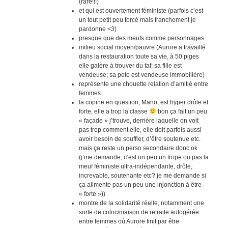
(rare!!!)
et qui est ouvertement féministe (parfois c’est
un tout petit peu forcé mais franchement je
pardonne <3)
presque que des meufs comme personnages
milieu social moyen/pauvre (Aurore a travaillé
dans la restauration toute sa vie, à 50 piges
elle galère à trouver du taf; sa fille est
vendeuse; sa pote est vendeuse immobilière)
représente une chouette relation d’amitié entre
femmes
la copine en question, Mano, est hyper drôle et
forte, elle a trop la classe
bon ça fait un peu
« façade » j’trouve, derrière laquelle on voit
pas trop comment elle, elle doit parfois aussi
avoir besoin de souffler, d’être soutenue etc.
mais ça reste un perso secondaire donc ok
(j’me demande, c’est un peu un trope ou pas la
meuf féministe ultra-indépendante, drôle,
increvable, soutenante etc? je me demande si
ça alimente pas un peu une injonction à être
« forte »))
montre de la solidarité réelle, notamment une
sorte de coloc/maison de retraite autogérée
entre femmes où Aurore finit par être