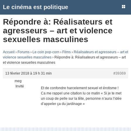
Le cinéma est politique
Répondre à: Réalisateurs et
agresseurs – art et violence
sexuelles masculines
Accueil
›
Forums
›
Le coin pop-corn
›
Films
›
Réalisateurs et agresseurs – art et
violence sexuelles masculines
›
Répondre à: Réalisateurs et agresseurs – art
et violence sexuelles masculines
13 février 2018 à 19 h 31 min
#39369
meg
Invité
Et de confondre harcelement sexuel et érotisme !
Ca me rappel une citation lu ce matin « Si je te met
un coup de pelle sur la tête, personne n’aura l’idée
d’appeler ça du jardinage »