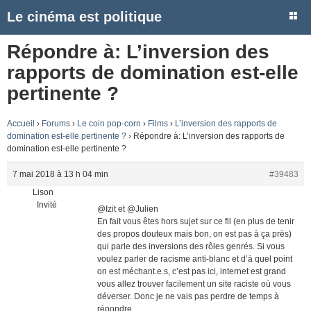
Le cinéma est politique
Répondre à: L’inversion des
rapports de domination est-elle
pertinente ?
Accueil
›
Forums
›
Le coin pop-corn
›
Films
›
L’inversion des rapports de
domination est-elle pertinente ?
›
Répondre à: L’inversion des rapports de
domination est-elle pertinente ?
7 mai 2018 à 13 h 04 min
#39483
Lison
Invité
@Izit et @Julien
En fait vous êtes hors sujet sur ce fil (en plus de tenir
des propos douteux mais bon, on est pas à ça près)
qui parle des inversions des rôles genrés. Si vous
voulez parler de racisme anti-blanc et d’à quel point
on est méchant.e.s, c’est pas ici, internet est grand
vous allez trouver facilement un site raciste où vous
déverser. Donc je ne vais pas perdre de temps à
répondre.