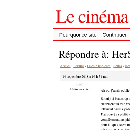
Le cinéma 
Pourquoi ce site
Contribuer
Répondre à: Her
Accueil
›
Forums
›
Le coin pop-corn
›
Séries
›
Her
14 septembre 2018 à 16 h 51 min
Liam
Maître des clés
Ah oui j’avais oublié 
Et oui j’ai beaucoup 
clairement un truc vécu
tellement badass j’ad
J’ai trouvé ça plutôt 
complètement insipide 
pour lui qu’elle est tr
Ah oui VIDA ça donne 