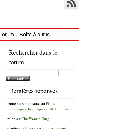
Forum
Boîte à outils
Rechercher dans le
forum
Dernières réponses
Anne ma soeur Anne
sur
Films
fantastiques, historiques et SF féministes
ralph
sur
The Woman King
exodus
sur
le sexisme comme strategie