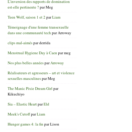
L’inversion des rapports de domination
est-elle pertinente ?
par
Meg
Teen Wolf, saison 1 et 2
par
Liam
Témoignage d'une femme transexuelle
dans une communauté tech
par
Arroway
clips mal-aimés
par
derrida
Menstrual Hygiene Day à Caen
par
meg
Nos plus belles années
par
Arroway
Réalisateurs et agresseurs – art et violence
sexuelles masculines
par
Meg
The Manic Pixie Dream Girl
par
Kikuchiyo
Sia – Elastic Heart
par
Eld
Meek's Cutoff
par
Liam
Hunger games 4: la fin
par
Lison