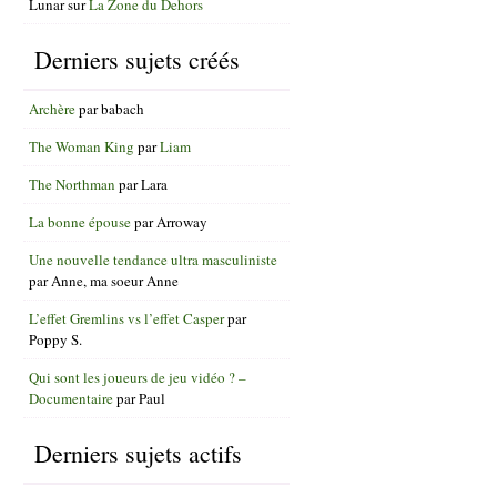
Lunar
sur
La Zone du Dehors
Derniers sujets créés
Archère
par
babach
The Woman King
par
Liam
The Northman
par
Lara
La bonne épouse
par
Arroway
Une nouvelle tendance ultra masculiniste
par
Anne, ma soeur Anne
L’effet Gremlins vs l’effet Casper
par
Poppy S.
Qui sont les joueurs de jeu vidéo ? –
Documentaire
par
Paul
Derniers sujets actifs