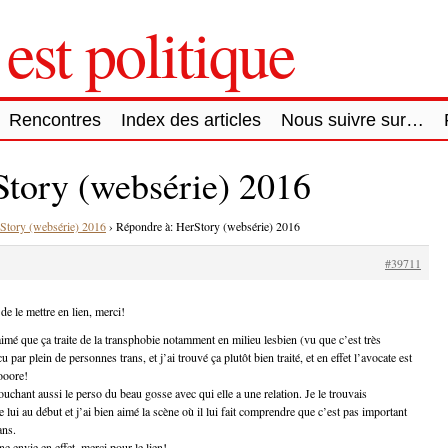
est politique
Rencontres
Index des articles
Nous suivre sur…
Story (websérie) 2016
Story (websérie) 2016
›
Répondre à: HerStory (websérie) 2016
#39711
de le mettre en lien, merci!
aimé que ça traite de la transphobie notamment en milieu lesbien (vu que c’est très
 par plein de personnes trans, et j’ai trouvé ça plutôt bien traité, et en effet l’avocate est
ooore!
touchant aussi le perso du beau gosse avec qui elle a une relation. Je le trouvais
lui au début et j’ai bien aimé la scène où il lui fait comprendre que c’est pas important
ans.
envie en effet, merci pour le lien!