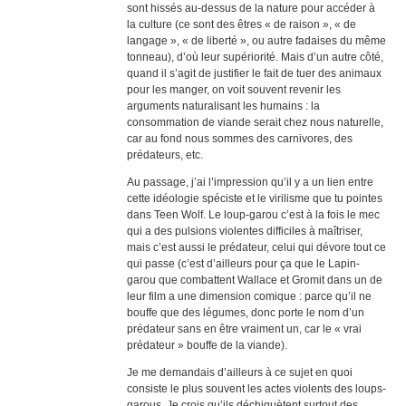
sont hissés au-dessus de la nature pour accéder à
la culture (ce sont des êtres « de raison », « de
langage », « de liberté », ou autre fadaises du même
tonneau), d’où leur supériorité. Mais d’un autre côté,
quand il s’agit de justifier le fait de tuer des animaux
pour les manger, on voit souvent revenir les
arguments naturalisant les humains : la
consommation de viande serait chez nous naturelle,
car au fond nous sommes des carnivores, des
prédateurs, etc.
Au passage, j’ai l’impression qu’il y a un lien entre
cette idéologie spéciste et le virilisme que tu pointes
dans Teen Wolf. Le loup-garou c’est à la fois le mec
qui a des pulsions violentes difficiles à maîtriser,
mais c’est aussi le prédateur, celui qui dévore tout ce
qui passe (c’est d’ailleurs pour ça que le Lapin-
garou que combattent Wallace et Gromit dans un de
leur film a une dimension comique : parce qu’il ne
bouffe que des légumes, donc porte le nom d’un
prédateur sans en être vraiment un, car le « vrai
prédateur » bouffe de la viande).
Je me demandais d’ailleurs à ce sujet en quoi
consiste le plus souvent les actes violents des loups-
garous. Je crois qu’ils déchiquètent surtout des