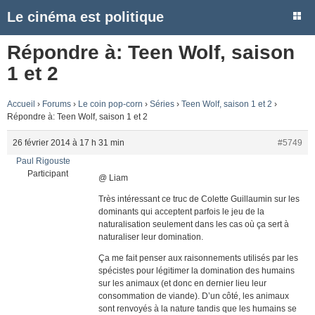
Le cinéma est politique
Répondre à: Teen Wolf, saison
1 et 2
Accueil
›
Forums
›
Le coin pop-corn
›
Séries
›
Teen Wolf, saison 1 et 2
›
Répondre à: Teen Wolf, saison 1 et 2
26 février 2014 à 17 h 31 min
#5749
Paul Rigouste
Participant
@ Liam
Très intéressant ce truc de Colette Guillaumin sur les
dominants qui acceptent parfois le jeu de la
naturalisation seulement dans les cas où ça sert à
naturaliser leur domination.
Ça me fait penser aux raisonnements utilisés par les
spécistes pour légitimer la domination des humains
sur les animaux (et donc en dernier lieu leur
consommation de viande). D’un côté, les animaux
sont renvoyés à la nature tandis que les humains se