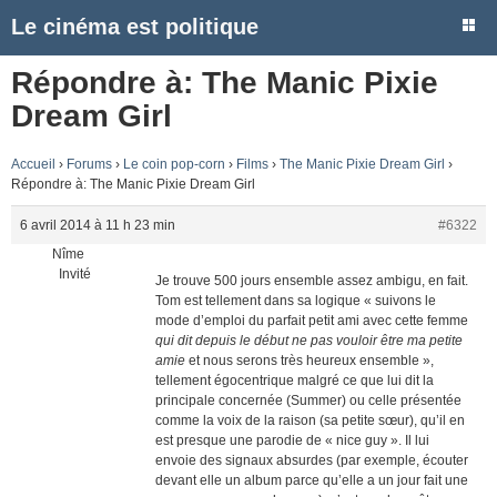
Le cinéma est politique
Répondre à: The Manic Pixie
Dream Girl
Accueil
›
Forums
›
Le coin pop-corn
›
Films
›
The Manic Pixie Dream Girl
›
Répondre à: The Manic Pixie Dream Girl
6 avril 2014 à 11 h 23 min
#6322
Nîme
Invité
Je trouve 500 jours ensemble assez ambigu, en fait.
Tom est tellement dans sa logique « suivons le
mode d’emploi du parfait petit ami avec cette femme
qui dit depuis le début ne pas vouloir être ma petite
amie
et nous serons très heureux ensemble »,
tellement égocentrique malgré ce que lui dit la
principale concernée (Summer) ou celle présentée
comme la voix de la raison (sa petite sœur), qu’il en
est presque une parodie de « nice guy ». Il lui
envoie des signaux absurdes (par exemple, écouter
devant elle un album parce qu’elle a un jour fait une