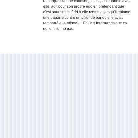
remarque sur une chanson), n’est pas honnête avec
elle, agit pour son propre égo en prétendant que
c’est pour son intérêt à elle (comme lorsqu’il entame
une bagarre contre un pilier de bar qu’elle avait
rembarré elle-même)… Et il est tout surpris que ça
ne fonctionne pas.