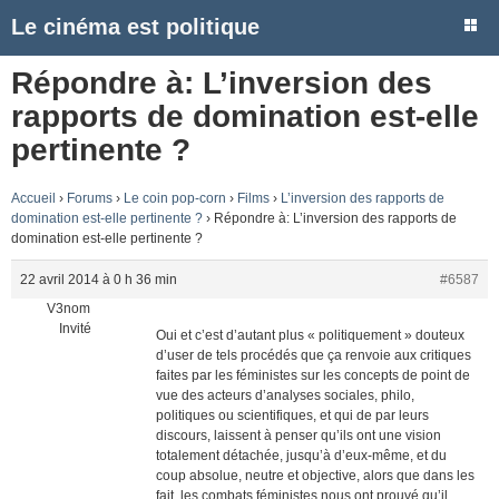
Le cinéma est politique
Répondre à: L’inversion des
rapports de domination est-elle
pertinente ?
Accueil
›
Forums
›
Le coin pop-corn
›
Films
›
L’inversion des rapports de
domination est-elle pertinente ?
›
Répondre à: L’inversion des rapports de
domination est-elle pertinente ?
22 avril 2014 à 0 h 36 min
#6587
V3nom
Invité
Oui et c’est d’autant plus « politiquement » douteux
d’user de tels procédés que ça renvoie aux critiques
faites par les féministes sur les concepts de point de
vue des acteurs d’analyses sociales, philo,
politiques ou scientifiques, et qui de par leurs
discours, laissent à penser qu’ils ont une vision
totalement détachée, jusqu’à d’eux-même, et du
coup absolue, neutre et objective, alors que dans les
fait, les combats féministes nous ont prouvé qu’il