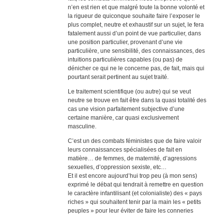
n’en est rien et que malgré toute la bonne volonté et
la rigueur de quiconque souhaite faire l’exposer le
plus complet, neutre et exhaustif sur un sujet, le fera
fatalement aussi d’un point de vue particulier, dans
une position particulier, provenant d’une vie
particulière, une sensibilité, des connaissances, des
intuitions particulières capables (ou pas) de
dénicher ce qui ne le concerne pas, de fait, mais qui
pourtant serait pertinent au sujet traité.
Le traitement scientifique (ou autre) qui se veut
neutre se trouve en fait être dans la quasi totalité des
cas une vision parfaitement subjective d’une
certaine manière, car quasi exclusivement
masculine.
C’est un des combats féministes que de faire valoir
leurs connaissances spécialisées de fait en
matière… de femmes, de maternité, d’agressions
sexuelles, d’oppression sexiste, etc…
Et il est encore aujourd’hui trop peu (à mon sens)
exprimé le débat qui tendrait à remettre en question
le caractère infantilisant (et colonialiste) des « pays
riches » qui souhaitent tenir par la main les « petits
peuples » pour leur éviter de faire les conneries