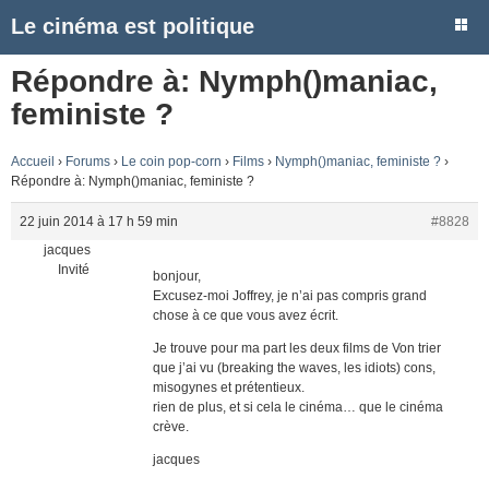
Le cinéma est politique
Répondre à: Nymph()maniac,
feministe ?
Accueil
›
Forums
›
Le coin pop-corn
›
Films
›
Nymph()maniac, feministe ?
›
Répondre à: Nymph()maniac, feministe ?
22 juin 2014 à 17 h 59 min
#8828
jacques
Invité
bonjour,
Excusez-moi Joffrey, je n’ai pas compris grand
chose à ce que vous avez écrit.
Je trouve pour ma part les deux films de Von trier
que j’ai vu (breaking the waves, les idiots) cons,
misogynes et prétentieux.
rien de plus, et si cela le cinéma… que le cinéma
crève.
jacques