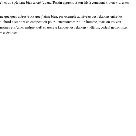
e), et un spécisme bien ancré (quand Tenzin apprend à son fils à comment « bien » dresser
.
 quelques autres trucs que j’aime bien, par exemple au niveau des relations entre les
d’abord elles sont en compétition pour l’attention/désir d’un homme, mais on les voit
ismes et s’allier malgré tout) et aussi le fait que les relations (hétéros, certes) ne sont pas
e et évoluent.