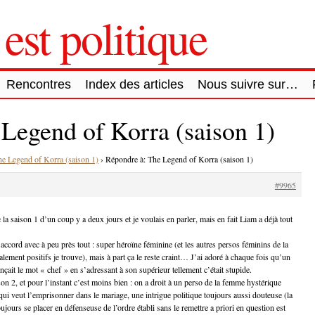
est politique
Rencontres
Index des articles
Nous suivre sur…
Legend of Korra (saison 1)
e Legend of Korra (saison 1)
›
Répondre à: The Legend of Korra (saison 1)
#9965
 la saison 1 d’un coup y a deux jours et je voulais en parler, mais en fait Liam a déjà tout
’accord avec à peu près tout : super héroïne féminine (et les autres persos féminins de la
lement positifs je trouve), mais à part ça le reste craint… J’ai adoré à chaque fois qu’un
nçait le mot « chef » en s’adressant à son supérieur tellement c’était stupide.
on 2, et pour l’instant c’est moins bien : on a droit à un perso de la femme hystérique
 veut l’emprisonner dans le mariage, une intrigue politique toujours aussi douteuse (la
ujours se placer en défenseuse de l’ordre établi sans le remettre a priori en question est