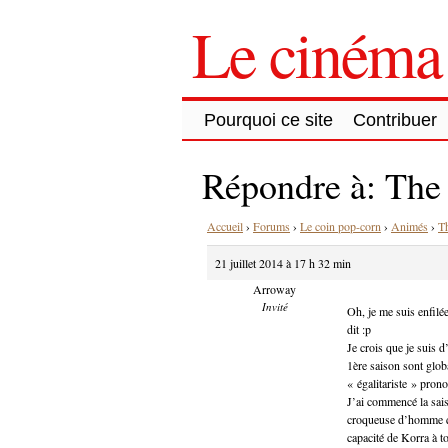
Le cinéma 
Pourquoi ce site
Contribuer
Répondre à: The 
Accueil
›
Forums
›
Le coin pop-corn
›
Animés
›
Th
21 juillet 2014 à 17 h 32 min
Arroway
Invité
Oh, je me suis enfilée
dit :p
Je crois que je suis d
1ère saison sont globa
« égalitariste » prono
J’ai commencé la sais
croqueuse d’homme qui
capacité de Korra à to