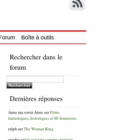
Forum
Boîte à outils
Rechercher dans le
forum
Dernières réponses
Anne ma soeur Anne
sur
Films
fantastiques, historiques et SF féministes
ralph
sur
The Woman King
exodus
sur
le sexisme comme strategie