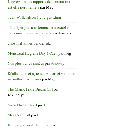
L’inversion des rapports de domination
est-elle pertinente ?
par
Meg
Teen Wolf, saison 1 et 2
par
Liam
Témoignage d'une femme transexuelle
dans une communauté tech
par
Arroway
clips mal-aimés
par
derrida
Menstrual Hygiene Day à Caen
par
meg
Nos plus belles années
par
Arroway
Réalisateurs et agresseurs – art et violence
sexuelles masculines
par
Meg
The Manic Pixie Dream Girl
par
Kikuchiyo
Sia – Elastic Heart
par
Eld
Meek's Cutoff
par
Liam
Hunger games 4: la fin
par
Lison