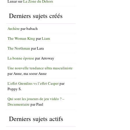
Lunar
sur
La Zone du Dehors
Derniers sujets créés
Archère
par
babach
The Woman King
par
Liam
The Northman
par
Lara
La bonne épouse
par
Arroway
Une nouvelle tendance ultra masculiniste
par
Anne, ma soeur Anne
L’effet Gremlins vs l’effet Casper
par
Poppy S.
Qui sont les joueurs de jeu vidéo ? –
Documentaire
par
Paul
Derniers sujets actifs