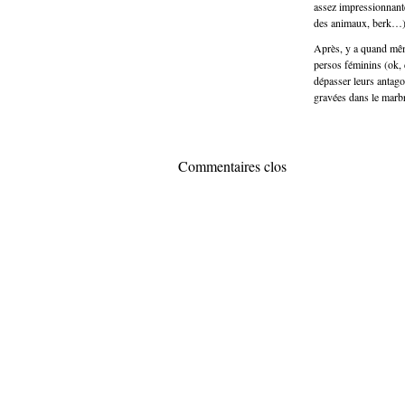
assez impressionnant
des animaux, berk…)
Après, y a quand même
persos féminins (ok, 
dépasser leurs antagon
gravées dans le marbr
Commentaires clos