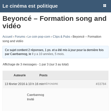
Le cinéma est politique
Beyoncé – Formation song and
vidéo
Accueil
›
Forums
›
Le coin pop-corn
›
Clips & Pubs
›
Beyoncé – Formation
song and vidéo
Ce sujet contient 2 réponses, 1 ps. et a été mis à jour pour la dernière fois
par
Caerbannog
, le
Il y a 10 années, 5 mois
.
Affichage de 3 messages - 1 par 3 (sur 3 au total)
Auteur/e
Posts
13 février 2016 à 10 h 16 min
#33784
RÉPONDRE
Caerbannog
Invité