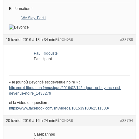
En formation !
We Slay, Part I
15 février 2016 à 13 h 34 min
#33788
RÉPONDRE
Paul Rigouste
Participant
« le jour où Beyoncé est devenue noire » :
http://next.liberation.fr/musique/2016/02/14/le-jour-ou-beyonce-est-
devenue-noire_1433279
et la vidéo en question :
https://www.facebook.com/snl/videos/10153910062511303/
20 février 2016 à 16 h 24 min
#33794
RÉPONDRE
Caerbannog