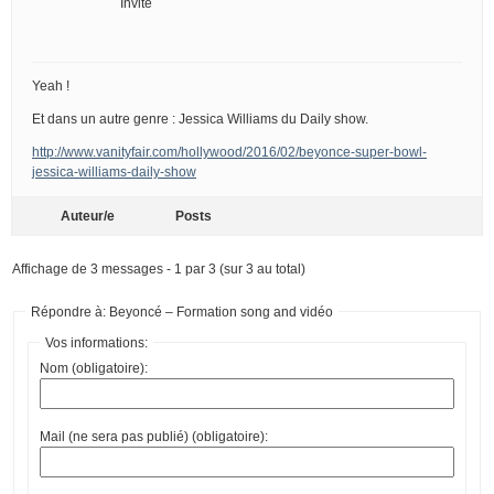
Invité
Yeah !
Et dans un autre genre : Jessica Williams du Daily show.
http://www.vanityfair.com/hollywood/2016/02/beyonce-super-bowl-
jessica-williams-daily-show
Auteur/e
Posts
Affichage de 3 messages - 1 par 3 (sur 3 au total)
Répondre à: Beyoncé – Formation song and vidéo
Vos informations:
Nom (obligatoire):
Mail (ne sera pas publié) (obligatoire):