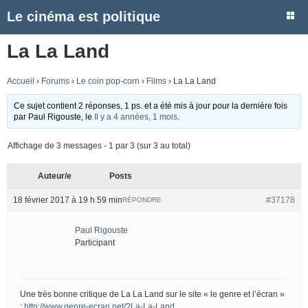
Le cinéma est politique
La La Land
Accueil
›
Forums
›
Le coin pop-corn
›
Films
›
La La Land
Ce sujet contient 2 réponses, 1 ps. et a été mis à jour pour la dernière fois
par
Paul Rigouste
, le
Il y a 4 années, 1 mois
.
Affichage de 3 messages - 1 par 3 (sur 3 au total)
Auteur/e
Posts
18 février 2017 à 19 h 59 min
#37178
RÉPONDRE
Paul Rigouste
Participant
Une très bonne critique de La La Land sur le site « le genre et l’écran »
:
http://www.genre-ecran.net/?La-La-Land