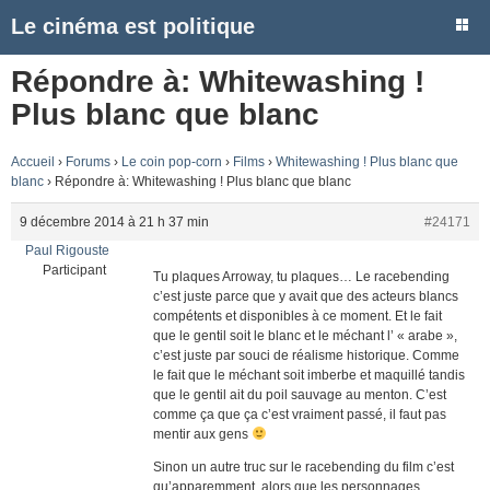
Le cinéma est politique
Répondre à: Whitewashing !
Plus blanc que blanc
Accueil
›
Forums
›
Le coin pop-corn
›
Films
›
Whitewashing ! Plus blanc que
blanc
›
Répondre à: Whitewashing ! Plus blanc que blanc
9 décembre 2014 à 21 h 37 min
#24171
Paul Rigouste
Participant
Tu plaques Arroway, tu plaques… Le racebending
c’est juste parce que y avait que des acteurs blancs
compétents et disponibles à ce moment. Et le fait
que le gentil soit le blanc et le méchant l’ « arabe »,
c’est juste par souci de réalisme historique. Comme
le fait que le méchant soit imberbe et maquillé tandis
que le gentil ait du poil sauvage au menton. C’est
comme ça que ça c’est vraiment passé, il faut pas
mentir aux gens
Sinon un autre truc sur le racebending du film c’est
qu’apparemment, alors que les personnages