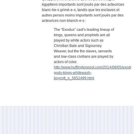
égyptiens importants sont joués par des acteurices
blanc-he-s grimé-e-s, tandis que les esclaves et
autres persos moins importants sont joués par des
acteurices non-blanch-e-s :
The “Exodus” cast’s leading lineup of
kings, queens and prophets are all
played by white actors such as
Christian Bale and Sigourney
Weaver, but the the slaves, servants
and low-class civilians are played by
actors of color.
http://www.huffingtonpost.com/2014/08/05/exodus
gods-kings-whitewash-
boycott_n_5652499.html