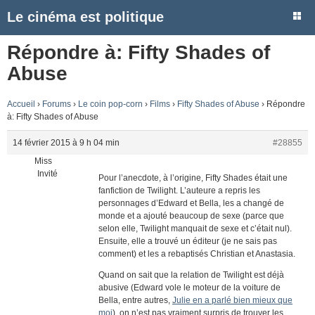
Le cinéma est politique
Répondre à: Fifty Shades of
Abuse
Accueil
›
Forums
›
Le coin pop-corn
›
Films
›
Fifty Shades of Abuse
›
Répondre
à: Fifty Shades of Abuse
14 février 2015 à 9 h 04 min
#28855
Miss
Invité
Pour l’anecdote, à l’origine, Fifty Shades était une
fanfiction de Twilight. L’auteure a repris les
personnages d’Edward et Bella, les a changé de
monde et a ajouté beaucoup de sexe (parce que
selon elle, Twilight manquait de sexe et c’était nul).
Ensuite, elle a trouvé un éditeur (je ne sais pas
comment) et les a rebaptisés Christian et Anastasia.
Quand on sait que la relation de Twilight est déjà
abusive (Edward vole le moteur de la voiture de
Bella, entre autres,
Julie en a parlé bien mieux que
moi
), on n’est pas vraiment surpris de trouver les