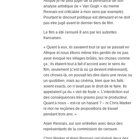
Afrique je ne peut juger de la pertinance de son
analyse artistique (le « Van Gogh » du meme
Resnais est criticable à mon sens par exemple).
Pourtant le discourt politique est stimulant et ne doit
pas etre jugé avant le dernier tiers de film.
Le film a été censuré 8 ans par les autorites
francaises.
« Quant à eux, ils savaient tout ce qui se passait en
Afrique et nous étions même très gentils de ne pas
avoir évoqué les villages brûlés, les choses comme
ça ; ils étaient tout à fait d’accord avec le sens du
film, seulement (c’est là où ça devient intéressant),
ces choses-là, on pouvait les dire dans une revue ou
un quotidien, mais au cinéma, bien que les faits
soient exacts, on n’avait pas le droit de le faire. Ils
appelaient ça du « viol de foule ». L’interdiction eut
des conséquences très graves pour le producteur.
Quant à nous – est-ce un hasard ? – ni Chris Marker
ni moi ne reçûmes de propositions de travail
pendant trois ans. »
Alain Resnais, sur son entretien avec deux des
représentants de la commission de censure.
Chris Marker et Alain Resnais ont réalisé deux des