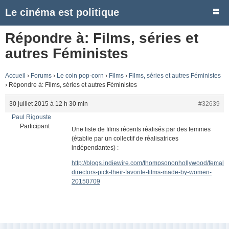
Le cinéma est politique
Répondre à: Films, séries et
autres Féministes
Accueil
›
Forums
›
Le coin pop-corn
›
Films
›
Films, séries et autres Féministes
›
Répondre à: Films, séries et autres Féministes
30 juillet 2015 à 12 h 30 min
#32639
Paul Rigouste
Participant
Une liste de films récents réalisés par des femmes
(établie par un collectif de réalisatrices
indépendantes) :
http://blogs.indiewire.com/thompsononhollywood/female
directors-pick-their-favorite-films-made-by-women-
20150709