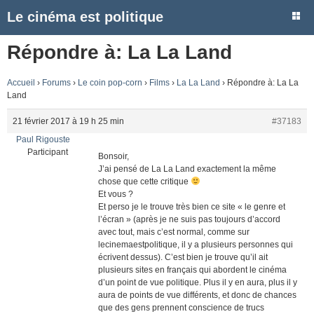
Le cinéma est politique
Répondre à: La La Land
Accueil
›
Forums
›
Le coin pop-corn
›
Films
›
La La Land
›
Répondre à: La La
Land
21 février 2017 à 19 h 25 min
#37183
Paul Rigouste
Participant
Bonsoir,
J’ai pensé de La La Land exactement la même
chose que cette critique
Et vous ?
Et perso je le trouve très bien ce site « le genre et
l’écran » (après je ne suis pas toujours d’accord
avec tout, mais c’est normal, comme sur
lecinemaestpolitique, il y a plusieurs personnes qui
écrivent dessus). C’est bien je trouve qu’il ait
plusieurs sites en français qui abordent le cinéma
d’un point de vue politique. Plus il y en aura, plus il y
aura de points de vue différents, et donc de chances
que des gens prennent conscience de trucs