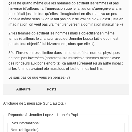
ça reste quand même que les hommes objectifient les femmes et pas
l’inverse (d’ailleurs j’ai l’impression que le fait qu’on s’aperçoive à la fin
que c’était juste le truc qu’elles s’imaginaient en discutant va un peu
dans le même sens : « on le fait pas pour de vrai hein? » « c’est juste en
imagination, on veut pas vraiment renverser la domination masculine »)
2/ les femmes objectifient les hommes mais s’objectifient en même
temps (d’ailleurs le chanteur avec qui Jennifer Lopez fait le duo n’est
pas du tout objectifié lui bizarrement, alors que elle si)
3/ et l’inversion reste limitée dans la mesure où les normes physiques
ne sont pas inversées (hommes ultra musclés et femmes minces avec
des rondeurs aux bons endroits). ça aurait sûrement eu un autre impact
si les femmes avaient été musclées et les hommes tout fins.
Je sais pas ce que vous en pensez (?)
Auteur/e
Posts
Affichage de 1 message (sur 1 au total)
Répondre à: Jennifer Lopez – I Luh Ya Papi
Vos informations:
Nom (obligatoire):