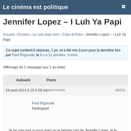
Le cinéma est politique
Jennifer Lopez – I Luh Ya Papi
Accueil
›
Forums
›
Le coin pop-corn
›
Clips & Pubs
›
Jennifer Lopez – I Luh Ya
Papi
Ce sujet contient 0 réponse, 1 ps. et a été mis à jour pour la dernière fois
par
Paul Rigouste
, le
Il y a 12 années, 3 mois
.
Affichage de 1 message (sur 1 au total)
Auteur/e
Posts
19 avril 2014 à 15 h 09 min
#6556
RÉPONDRE
Paul Rigouste
Participant
Je ne sais pas si vous avez vu le dernier clip de Jennifer Lopez, je le