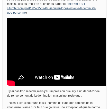
mets au cas où (moi j’en ai entendu parler ici :
http://m-e-u-f-
s.tumblr.com/post/80579509465/jennifer-lopez-est-elle-la-feministe-
que-personne
)
J’y ai pas trop réfléchi, mais j’ai l’impression que si y a un début d’idée
de renversement de la domination masculine, reste que :
1/ c’est juste « pour une fois », comme dit l’une des copines de la
chanteuse. Parce qu’il faut que ça reste une exception et que la norme