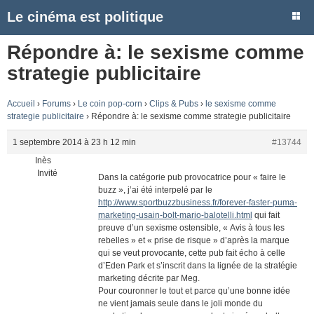
Le cinéma est politique
Répondre à: le sexisme comme
strategie publicitaire
Accueil
›
Forums
›
Le coin pop-corn
›
Clips & Pubs
›
le sexisme comme
strategie publicitaire
›
Répondre à: le sexisme comme strategie publicitaire
1 septembre 2014 à 23 h 12 min
#13744
Inès
Invité
Dans la catégorie pub provocatrice pour « faire le
buzz », j’ai été interpelé par le
http://www.sportbuzzbusiness.fr/forever-faster-puma-
marketing-usain-bolt-mario-balotelli.html
qui fait
preuve d’un sexisme ostensible, « Avis à tous les
rebelles » et « prise de risque » d’après la marque
qui se veut provocante, cette pub fait écho à celle
d’Eden Park et s’inscrit dans la lignée de la stratégie
marketing décrite par Meg.
Pour couronner le tout et parce qu’une bonne idée
ne vient jamais seule dans le joli monde du