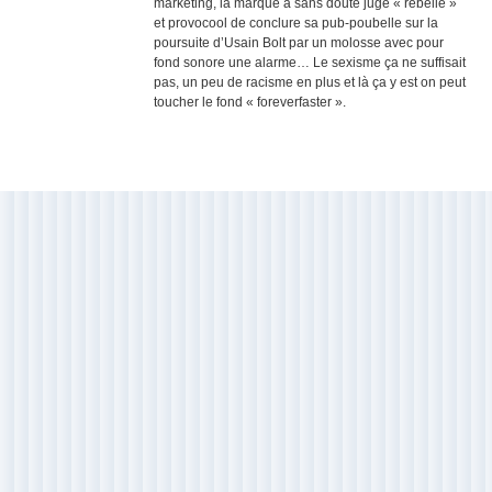
marketing, la marque a sans doute jugé « rebelle »
et provocool de conclure sa pub-poubelle sur la
poursuite d’Usain Bolt par un molosse avec pour
fond sonore une alarme… Le sexisme ça ne suffisait
pas, un peu de racisme en plus et là ça y est on peut
toucher le fond « foreverfaster ».