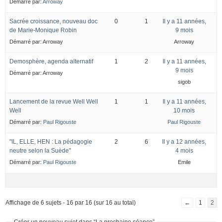
Démarré par:
Arroway
Sacrée croissance, nouveau doc
0
1
Il y a 11 années,
de Marie-Monique Robin
9 mois
Démarré par:
Arroway
Arroway
Demosphère, agenda alternatif
1
2
Il y a 11 années,
9 mois
Démarré par:
Arroway
sigob
Lancement de la revue Well Well
1
1
Il y a 11 années,
Well
10 mois
Démarré par:
Paul Rigouste
Paul Rigouste
"IL, ELLE, HEN : La pédagogie
2
6
Il y a 12 années,
neutre selon la Suède"
4 mois
Démarré par:
Paul Rigouste
Emile
Affichage de 6 sujets - 16 par 16 (sur 16 au total)
←
1
2
Créer un nouveau sujet dans “La prochaine séance”