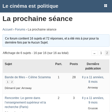
Le cinéma est politique
La prochaine séance
Accueil
›
Forums
›
La prochaine séance
Ce forum contient 16 sujets et 72 réponses, et a été mis à jour pour la
dernière fois par
le Aucun Sujet.
Affichage de 6 sujets - 16 par 16 (sur 16 au total)
←
1
2
Sujet
Part.
Posts
Dernière
publication
Bande de filles – Céline Sciamma
1
28
Il y a 11 années,
8 mois
1
2
Arroway
Démarré par:
Arroway
Rencontre: Le genre dans
2
3
Il y a 11 années,
l’enseignement supérieur et la
9 mois
recherche (Paris)
Grussie