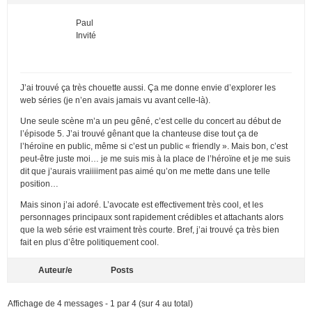
Paul
Invité
J’ai trouvé ça très chouette aussi. Ça me donne envie d’explorer les
web séries (je n’en avais jamais vu avant celle-là).
Une seule scène m’a un peu gêné, c’est celle du concert au début de
l’épisode 5. J’ai trouvé gênant que la chanteuse dise tout ça de
l’héroïne en public, même si c’est un public « friendly ». Mais bon, c’est
peut-être juste moi… je me suis mis à la place de l’héroïne et je me suis
dit que j’aurais vraiiiiment pas aimé qu’on me mette dans une telle
position…
Mais sinon j’ai adoré. L’avocate est effectivement très cool, et les
personnages principaux sont rapidement crédibles et attachants alors
que la web série est vraiment très courte. Bref, j’ai trouvé ça très bien
fait en plus d’être politiquement cool.
Auteur/e
Posts
Affichage de 4 messages - 1 par 4 (sur 4 au total)