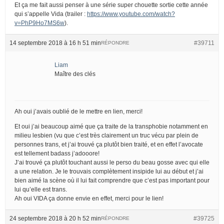
Et ça me fait aussi penser à une série super chouette sortie cette année
qui s’appelle Vida (trailer :
https://www.youtube.com/watch?
v=PhP9Ho7MS6w
).
14 septembre 2018 à 16 h 51 min
#39711
RÉPONDRE
Liam
Maître des clés
Ah oui j’avais oublié de le mettre en lien, merci!
Et oui j’ai beaucoup aimé que ça traite de la transphobie notamment en
milieu lesbien (vu que c’est très clairement un truc vécu par plein de
personnes trans, et j’ai trouvé ça plutôt bien traité, et en effet l’avocate
est tellement badass j’adooore!
J’ai trouvé ça plutôt touchant aussi le perso du beau gosse avec qui elle
a une relation. Je le trouvais complètement insipide lui au début et j’ai
bien aimé la scène où il lui fait comprendre que c’est pas important pour
lui qu’elle est trans.
Ah oui VIDA ça donne envie en effet, merci pour le lien!
24 septembre 2018 à 20 h 52 min
#39725
RÉPONDRE