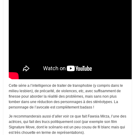
Cette série a l’intelligence de traiter de transphobie (y compris dans le
milieu lesbien), de précarité, de violences, etc, avec suffisamment de
finesse pour aborder la réalité des problèmes, mais sans non plus
tomber dans une réduction des personnages à des stéréotypes. La
personnage de l’avocate est complètement badass !
Je recommanderais aussi d’aller voir ce que fait Fawsia Mirza, l’une des
actrices, qui fait des trucs politiquement cool (par exemple son film
Signature Move, dont le scénario est un peu cousu de fil blanc mais qui
est très chouette en terme de représentations).