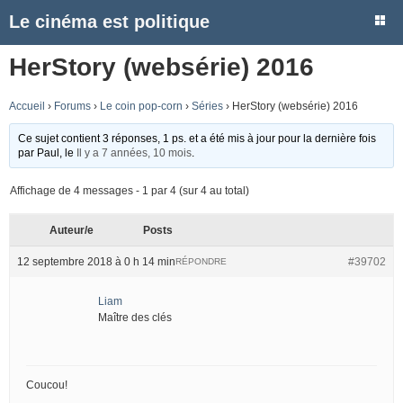
Le cinéma est politique
HerStory (websérie) 2016
Accueil
›
Forums
›
Le coin pop-corn
›
Séries
›
HerStory (websérie) 2016
Ce sujet contient 3 réponses, 1 ps. et a été mis à jour pour la dernière fois
par
Paul
, le
Il y a 7 années, 10 mois
.
Affichage de 4 messages - 1 par 4 (sur 4 au total)
Auteur/e
Posts
12 septembre 2018 à 0 h 14 min
#39702
RÉPONDRE
Liam
Maître des clés
Coucou!