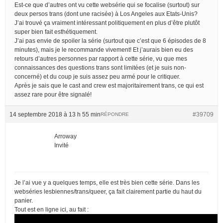
Est-ce que d’autres ont vu cette websérie qui se focalise (surtout) sur
deux persos trans (dont une racisée) à Los Angeles aux Etats-Unis?
J’ai trouvé ça vraiment intéressant politiquement en plus d’être plutôt
super bien fait esthétiquement.
J’ai pas envie de spoiler la série (surtout que c’est que 6 épisodes de 8
minutes), mais je le recommande vivement! Et j’aurais bien eu des
retours d’autres personnes par rapport à cette série, vu que mes
connaissances des questions trans sont limitées (et je suis non-
concerné) et du coup je suis assez peu armé pour le critiquer.
Après je sais que le cast and crew est majoritairement trans, ce qui est
assez rare pour être signalé!
14 septembre 2018 à 13 h 55 min
#39709
RÉPONDRE
Arroway
Invité
Je l’ai vue y a quelques temps, elle est très bien cette série. Dans les
webséries lesbiennes/trans/queer, ça fait clairement partie du haut du
panier.
Tout est en ligne ici, au fait :