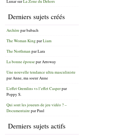
Lunar
sur
La Zone du Dehors
Derniers sujets créés
Archère
par
babach
The Woman King
par
Liam
The Northman
par
Lara
La bonne épouse
par
Arroway
Une nouvelle tendance ultra masculiniste
par
Anne, ma soeur Anne
L’effet Gremlins vs l’effet Casper
par
Poppy S.
Qui sont les joueurs de jeu vidéo ? –
Documentaire
par
Paul
Derniers sujets actifs