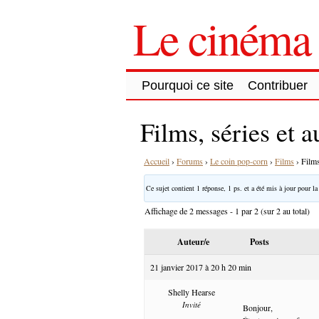
Le cinéma 
Pourquoi ce site
Contribuer
Films, séries et a
Accueil
›
Forums
›
Le coin pop-corn
›
Films
›
Films
Ce sujet contient 1 réponse, 1 ps. et a été mis à jour pour la
Affichage de 2 messages - 1 par 2 (sur 2 au total)
Auteur/e
Posts
21 janvier 2017 à 20 h 20 min
Shelly Hearse
Invité
Bonjour,