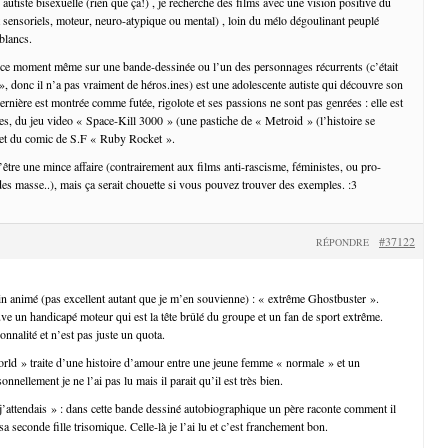
utiste bisexuelle (rien que ça!) , je recherche des films avec une vision positive du
t sensoriels, moteur, neuro-atypique ou mental) , loin du mélo dégoulinant peuplé
blancs.
 en ce moment même sur une bande-dessinée ou l’un des personnages récurrents (c’était
», donc il n’a pas vraiment de héros.ines) est une adolescente autiste qui découvre son
rnière est montrée comme futée, rigolote et ses passions ne sont pas genrées : elle est
es, du jeu video « Space-Kill 3000 » (une pastiche de « Metroid » (l’histoire se
 et du comic de S.F « Ruby Rocket ».
d’être une mince affaire (contrairement aux films anti-rascisme, féministes, ou pro-
s masse..), mais ça serait chouette si vous pouvez trouver des exemples. :3
#37122
RÉPONDRE
sin animé (pas excellent autant que je m’en souvienne) : « extrême Ghostbuster ».
uve un handicapé moteur qui est la tête brûlé du groupe et un fan de sport extrême.
sonnalité et n’est pas juste un quota.
rld » traite d’une histoire d’amour entre une jeune femme « normale » et un
nnellement je ne l’ai pas lu mais il parait qu’il est très bien.
 j’attendais » : dans cette bande dessiné autobiographique un père raconte comment il
sa seconde fille trisomique. Celle-là je l’ai lu et c’est franchement bon.