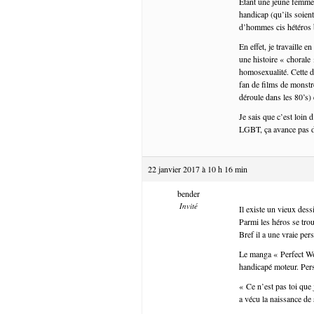
Étant une jeune femme a
handicap (qu’ils soien
d’hommes cis hétéros 
En effet, je travaille
une histoire « chorale 
homosexualité. Cette de
fan de films de monstr
déroule dans les 80’s)
Je sais que c’est loin 
LGBT, ça avance pas de
22 janvier 2017 à 10 h 16 min
bender
Invité
Il existe un vieux des
Parmi les héros se tro
Bref il a une vraie per
Le manga « Perfect Wo
handicapé moteur. Perso
« Ce n’est pas toi que
a vécu la naissance de 