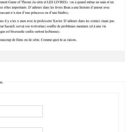
plement Game of Throne (la série et LES LIVRES) : on a quand même un nain et un
des rôles importants. D’ailleurs dans les livres Bran a une histoire d’amour avec
 passant n’a rien d’une princesse ou d’une bimbo).
us il y a les x-men avec le professeur Xavier. D’ailleurs dans les comics (mais pas
ar hasard) serval (ou wolverine) souffre de problèmes mentaux (et à une vie
que est bisexuelle (enfin surtout lesbienne).
beaucoup de films ou de série. Comme quoi tu as raison.
me.