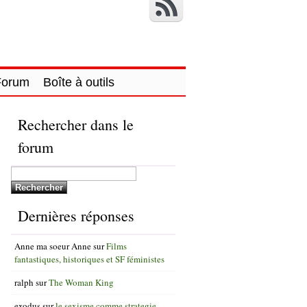
Forum
Boîte à outils
Rechercher dans le
forum
Dernières réponses
Anne ma soeur Anne
sur
Films
fantastiques, historiques et SF féministes
ralph
sur
The Woman King
exodus
sur
le sexisme comme strategie