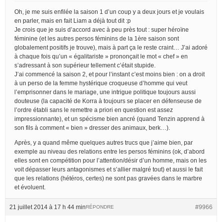
Oh, je me suis enfilée la saison 1 d’un coup y a deux jours et je voulais
en parler, mais en fait Liam a déjà tout dit :p
Je crois que je suis d’accord avec à peu près tout : super héroïne
féminine (et les autres persos féminins de la 1ère saison sont
globalement positifs je trouve), mais à part ça le reste craint… J’ai adoré
à chaque fois qu’un « égalitariste » prononçait le mot « chef » en
s’adressant à son supérieur tellement c’était stupide.
J’ai commencé la saison 2, et pour l’instant c’est moins bien : on a droit
à un perso de la femme hystérique croqueuse d’homme qui veut
l’emprisonner dans le mariage, une intrigue politique toujours aussi
douteuse (la capacité de Korra à toujours se placer en défenseuse de
l’ordre établi sans le remettre a priori en question est assez
impressionnante), et un spécisme bien ancré (quand Tenzin apprend à
son fils à comment « bien » dresser des animaux, berk…).
Après, y a quand même quelques autres trucs que j’aime bien, par
exemple au niveau des relations entre les persos féminins (ok, d’abord
elles sont en compétition pour l’attention/désir d’un homme, mais on les
voit dépasser leurs antagonismes et s’allier malgré tout) et aussi le fait
que les relations (hétéros, certes) ne sont pas gravées dans le marbre
et évoluent.
21 juillet 2014 à 17 h 44 min
#9966
RÉPONDRE