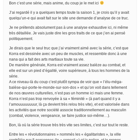
Bon c’est une série, mais anime, du coup je le met ici
J’ai regardé il y a quelques temps toute la saison 1, je crois qu’il y avait
quelqu’un-e qui avait fait sur le site une demande d’analyse de ce truc.
Je ne prétends absolument pas à une analyse exhaustive ici, ni même
très détaillée. Je vais juste dire les gros traits de ce que j’en ai pensé
politiquement.
Je dirais que le seul truc que j’ai vraiment aimé avec la série, c’est que
Korra est dessinée avec un peu de muscles, et ressemble donc à une
nana qui a fait des arts martiaux toute sa vie.
De manière générale, Korra est vraiment assez balèze au combat, et
elle est sur un pied d’égalité, voire supérieure, à tous les hommes de la
série.
A ce niveau-là du coup c’est plutôt sympa de voir que « l’élu-méga-
balèse-qui-porte-le-monde-sur-son-dos » et qu’on voit dans tellement
de nos œuvres culturelles, n’est pas un homme ici mais une femme.
Korra n’est pas trop renvoyée à sa « féminité » (à part quand il y a
l’amouuuuuuuur, là ça devient très relou très vite), et est valorisée dans
les activités que notre société associe traditionnellement au masculin
(combat, violence, vengeance, se faire justice soi-même…).
Bon, là où la série trouve très très vite ses limites, c’est sur tout le reste.
Entre les « révolutionnaires » nommés les « égalitaristes », la ville
contrôlée par 5 personnes (le « conseil ») et la police, et le propos