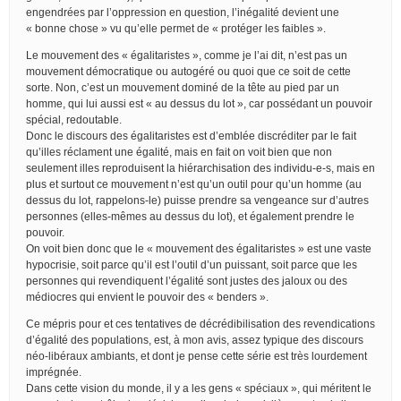
engendrées par l’oppression en question, l’inégalité devient une
« bonne chose » vu qu’elle permet de « protéger les faibles ».
Le mouvement des « égalitaristes », comme je l’ai dit, n’est pas un
mouvement démocratique ou autogéré ou quoi que ce soit de cette
sorte. Non, c’est un mouvement dominé de la tête au pied par un
homme, qui lui aussi est « au dessus du lot », car possédant un pouvoir
spécial, redoutable.
Donc le discours des égalitaristes est d’emblée discréditer par le fait
qu’illes réclament une égalité, mais en fait on voit bien que non
seulement illes reproduisent la hiérarchisation des individu-e-s, mais en
plus et surtout ce mouvement n’est qu’un outil pour qu’un homme (au
dessus du lot, rappelons-le) puisse prendre sa vengeance sur d’autres
personnes (elles-mêmes au dessus du lot), et également prendre le
pouvoir.
On voit bien donc que le « mouvement des égalitaristes » est une vaste
hypocrisie, soit parce qu’il est l’outil d’un puissant, soit parce que les
personnes qui revendiquent l’égalité sont justes des jaloux ou des
médiocres qui envient le pouvoir des « benders ».
Ce mépris pour et ces tentatives de décrédibilisation des revendications
d’égalité des populations, est, à mon avis, assez typique des discours
néo-libéraux ambiants, et dont je pense cette série est très lourdement
imprégnée.
Dans cette vision du monde, il y a les gens « spéciaux », qui méritent le