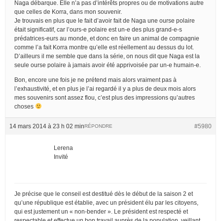
Naga débarque. Elle n’a pas d’intérêts propres ou de motivations autre
que celles de Korra, dans mon souvenir.
Je trouvais en plus que le fait d’avoir fait de Naga une ourse polaire
était significatif, car l’ours-e polaire est un-e des plus grand-e-s
prédatrices-eurs au monde, et donc en faire un animal de compagnie
comme l’a fait Korra montre qu’elle est réellement au dessus du lot.
D’ailleurs il me semble que dans la série, on nous dit que Naga est la
seule ourse polaire à jamais avoir été apprivoisée par un-e humain-e.
Bon, encore une fois je ne prétend mais alors vraiment pas à
l’exhaustivité, et en plus je l’ai regardé il y a plus de deux mois alors
mes souvenirs sont assez flou, c’est plus des impressions qu’autres
choses
14 mars 2014 à 23 h 02 min
#5980
RÉPONDRE
Lerena
Invité
Je précise que le conseil est destitué dès le début de la saison 2 et
qu’une république est établie, avec un président élu par les citoyens,
qui est justement un « non-bender ». Le président est respecté et
respectable et effectue un bon travail auprès de la population, veillant