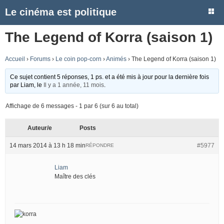
Le cinéma est politique
The Legend of Korra (saison 1)
Accueil
›
Forums
›
Le coin pop-corn
›
Animés
›
The Legend of Korra (saison 1)
Ce sujet contient 5 réponses, 1 ps. et a été mis à jour pour la dernière fois
par
Liam
, le
Il y a 1 année, 11 mois
.
Affichage de 6 messages - 1 par 6 (sur 6 au total)
Auteur/e
Posts
14 mars 2014 à 13 h 18 min
#5977
RÉPONDRE
Liam
Maître des clés