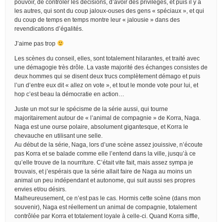
pouvoir, de contrôler les décisions, d’avoir des privilèges, et puis il y a
les autres, qui sont du coup jaloux-ouses des gens « spéciaux », et qui
du coup de temps en temps montre leur « jalousie » dans des
revendications d’égalités.
J’aime pas trop
Les scènes du conseil, elles, sont totalement hilarantes, et traité avec
une démagogie très drôle. La vaste majorité des échanges consistes de
deux hommes qui se disent deux trucs complètement démago et puis
l’un d’entre eux dit « allez on vote », et tout le monde vote pour lui, et
hop c’est beau la démocratie en action…
Juste un mot sur le spécisme de la série aussi, qui tourne
majoritairement autour de « l’animal de compagnie » de Korra, Naga.
Naga est une ourse polaire, absolument gigantesque, et Korra le
chevauche en utilisant une selle.
Au début de la série, Naga, lors d’une scène assez jouissive, n’écoute
pas Korra et se balade comme elle l’entend dans la ville, jusqu’à ce
qu’elle trouve de la nourriture. C’était vite fait, mais assez sympa je
trouvais, et j’espérais que la série allait faire de Naga au moins un
animal un peu indépendant et autonome, qui suit aussi ses propres
envies et/ou désirs.
Malheureusement, ce n’est pas le cas. Hormis cette scène (dans mon
souvenir), Naga est réellement un animal de compagnie, totalement
contrôlée par Korra et totalement loyale à celle-ci. Quand Korra siffle,