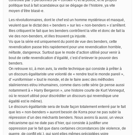
politique tout à fait scandaleux qui se dégage de l’histoire, ya vite
moyen d’être blasé-e.
Les révolutionnaires, dont le chef est un homme mystérieux et masqué,
veulent que le dictat des « benders » sur les « non-benders » s’arrêtent.
Illes critiquent le fait que les benders contrôlent la ville et donc de fait la
vie des non-benders, et illes trouvent ça injuste.
Vu que la série est uniquement du point de vue des benders, cette
revendication passe très rapidement pour une revendication horrible,
néfaste, dangereux. Surtout que le mode d’action utilisé pour venir à
bout de cette revendication d’égalité, c’est d’enlever le pouvoir des
benders.
On retrouve ici, à mon avis, la vieille technique qui consiste à prêter à
un discours égalitariste une volonté de « rendre tout le monde pareil »,
d' »uniformiser » tout le monde, et de le faire avec des méthodes
staliniennes et/ou inhumaines, comme dans cette série (je pense aussi
notamment à « Harry Bergeron », une histoire courte de Kurt Vonnegut,
où le ressort utilisé pour discréditer un discours qui revendique une
égalité est le même).
Le discours égalitariste sera de toute façon totalement enterré par le fait
que les « non-benders » auront besoin de Korra pour ne pas subir la
répression d’un des méchants benders. Nous avons là aussi, un vieux
mécanisme qui ne date pas d’hier, qui consiste à justifier une
oppression par le fait que dans certaines circonstances (de violence, de
guerre, de conflit etc.), qui sont elles mêmes précipitées voire