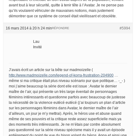
avant tout à leur sécurité, quitte à tenir tête à l’Avatar. Je ne pense pas
qu’ils voulaient véhiculer de mauvaises notions, mais justement
démontrer que ce système de conseil était vieillissant et obsolète.
16 mars 2014 à 20 h 24 min
#5994
RÉPONDRE
Lau
Invité
J’avais écrit un article sur la bête sur madmoizelle (
http://www.madmoizelle.com/legend-of-korra-frustration-204900
…
même si ma critique était plus niveau scénario pur que politique… -_- )
moi j’aime beaucoup la série dont elle est issue : Avatar le dernier
maître de l’air, qui présente un très large éventail de personnages
féminins intéressants et questionne parfois avec beaucoup de justesse
la nécessité de la violence eutécé eutécé (j’ai toujours un plan d’article
sur les personnages féminins dans Avatar, le dernier maître de l’air
d’ailleurs, un jour je m’y mettrai). Après, le héros use et abuse quand
même de ses pouvoirs et la critique reste assez superficielle mais ya
des moments très intéressants. Je ne m’étais par contre absolument
pas questionné sur la série niveau spécisme mais il y avait un épisode
entièrement du point de vue du bison volant du héros, Appa et ainsi une