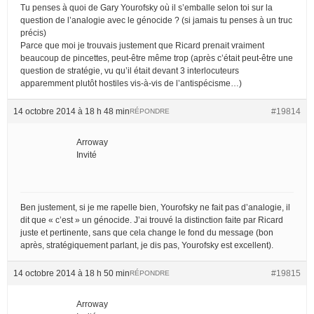
Tu penses à quoi de Gary Yourofsky où il s’emballe selon toi sur la
question de l’analogie avec le génocide ? (si jamais tu penses à un truc
précis)
Parce que moi je trouvais justement que Ricard prenait vraiment
beaucoup de pincettes, peut-être même trop (après c’était peut-être une
question de stratégie, vu qu’il était devant 3 interlocuteurs
apparemment plutôt hostiles vis-à-vis de l’antispécisme…)
14 octobre 2014 à 18 h 48 min
#19814
RÉPONDRE
Arroway
Invité
Ben justement, si je me rapelle bien, Yourofsky ne fait pas d’analogie, il
dit que « c’est » un génocide. J’ai trouvé la distinction faite par Ricard
juste et pertinente, sans que cela change le fond du message (bon
après, stratégiquement parlant, je dis pas, Yourofsky est excellent).
14 octobre 2014 à 18 h 50 min
#19815
RÉPONDRE
Arroway