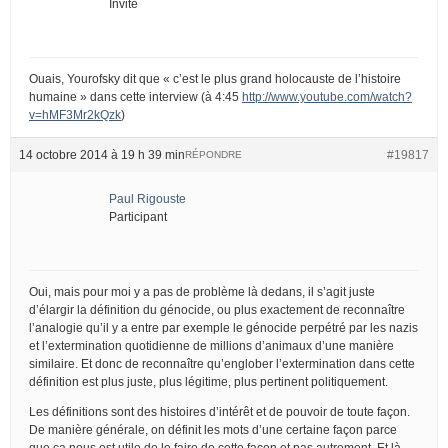
Invité
Ouais, Yourofsky dit que « c’est le plus grand holocauste de l’histoire
humaine » dans cette interview (à 4:45
http://www.youtube.com/watch?
v=hMF3Mr2kQzk
)
14 octobre 2014 à 19 h 39 min
#19817
RÉPONDRE
Paul Rigouste
Participant
Oui, mais pour moi y a pas de problème là dedans, il s’agit juste
d’élargir la définition du génocide, ou plus exactement de reconnaître
l’analogie qu’il y a entre par exemple le génocide perpétré par les nazis
et l’extermination quotidienne de millions d’animaux d’une manière
similaire. Et donc de reconnaître qu’englober l’extermination dans cette
définition est plus juste, plus légitime, plus pertinent politiquement.
Les définitions sont des histoires d’intérêt et de pouvoir de toute façon.
De manière générale, on définit les mots d’une certaine façon parce
que ça nous est utile de le faire de cette façon et pas autrement. Et là