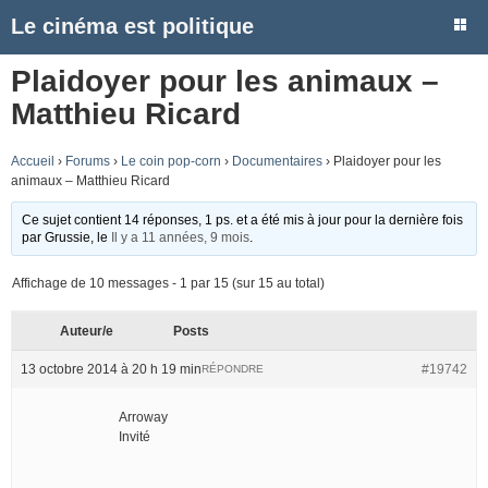
Le cinéma est politique
Plaidoyer pour les animaux –
Matthieu Ricard
Accueil
›
Forums
›
Le coin pop-corn
›
Documentaires
›
Plaidoyer pour les
animaux – Matthieu Ricard
Ce sujet contient 14 réponses, 1 ps. et a été mis à jour pour la dernière fois
par
Grussie
, le
Il y a 11 années, 9 mois
.
Affichage de 10 messages - 1 par 15 (sur 15 au total)
Auteur/e
Posts
13 octobre 2014 à 20 h 19 min
#19742
RÉPONDRE
Arroway
Invité