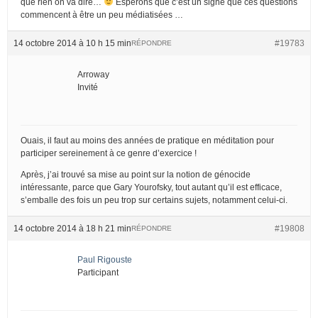
que rien on va dire…
Espérons que c’est un signe que ces questions
commencent à être un peu médiatisées …
14 octobre 2014 à 10 h 15 min
#19783
RÉPONDRE
Arroway
Invité
Ouais, il faut au moins des années de pratique en méditation pour
participer sereinement à ce genre d’exercice !
Après, j’ai trouvé sa mise au point sur la notion de génocide
intéressante, parce que Gary Yourofsky, tout autant qu’il est efficace,
s’emballe des fois un peu trop sur certains sujets, notamment celui-ci.
14 octobre 2014 à 18 h 21 min
#19808
RÉPONDRE
Paul Rigouste
Participant