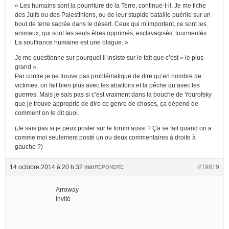
« Les humains sont la pourriture de la Terre, continue-t-il. Je me fiche
des Juifs ou des Palestiniens, ou de leur stupide bataille puérile sur un
bout de terre sacrée dans le désert. Ceux qui m’importent, ce sont les
animaux, qui sont les seuls êtres opprimés, esclavagisés, tourmentés.
La souffrance humaine est une blague. »
Je me questionne sur pourquoi il insiste sur le fait que c’est « le plus
grand ».
Par contre je ne trouve pas problématique de dire qu’en nombre de
victimes, on fait bien plus avec les abattoirs et la pêche qu’avec les
guerres. Mais je sais pas si c’est vraiment dans la bouche de Yourofsky
que je trouve approprié de dire ce genre de choses, ça dépend de
comment on le dit quoi.
(Je sais pas si je peux poster sur le forum aussi ? Ça se fait quand on a
comme moi seulement posté un ou deux commentaires à droite à
gauche ?)
14 octobre 2014 à 20 h 32 min
#19819
RÉPONDRE
Arroway
Invité