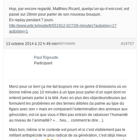
Hop, par encore regardé, Matthieu Ricard,
quelqu’un-qu-il-est-cool
, est
passé sur 28min pour parler de son nouveau bouquin.
En replay pendant 7 jours:
http://www.arte.tv/guide/fr/051912-027/28-minutes?autoplay=1?
autoplay=1
13 octobre 2014 à 22 h 48 min
#19757
RÉPONDRE
Paul Rigouste
Participant
Merci pour ce lien! ça me fait toujours rire ce genre d’émissions où on
donne même pas 10 minutes à un type pour parler d’un sujet dont on
entend jamais parler à la télé. Avec en plus des objecteurs/teuses qui
formulent les problèmes en des termes débiles (la palme au type du
figaro avec son « mais en comparant l’extermination des animaux aux
génocides, est-ce que vous n’êtes pas entrain de rabaisser l’humanité
au niveau de l’animalité? »… heu… comment te dire…).
Mais bon, même si le contexte est pourri et si c’est visiblement pas le
militant antispéciste le plus radical de sa génération, c’est déjà mieux