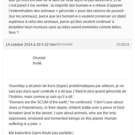
c’est pareil il me semble : la majorité des humain-e-s refuse d’appeler
l’extermination des animaux « génocide » pour des raisons de pouvoir
(sur les animaux), parce que les humain-e-s veulent conserver un statut
supérieur à celui des animaux, parce qu’illes veulent continuer à
perpétrer leurs horreurs sans qu’elles soient nommées comme telles.
Non ?
14 octobre 2014 à 20 h 32 min
#19818
RÉPONDRE
Grussie
Invité
Yourofsky a dit plein de trucs (hyper) problématiques par ailleurs, je ne
sais pas dans quel contexte il a dit que c’était le plus grand génocide de
l’histoire, mais comme je sais qu’il a dit :
“Humans are the SCUM of the earth,” he continued. “I don’t care about
Jews or Palestinians, or their stupid, childish battle over a piece of God-
forsaken land in the desert. I care about animals, who are the only
oppressed, enslaved and tormented beings on this planet. Human
suffering is a joke. »
Ma traduction (sans doute pas parfaite) :