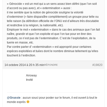
« Génocide » est un mot qui a un sens assez bien défini (que l’on soit
d’accord ou pas avec), et « extermination » aussi :
il me semble que la notion de génocide souligne la volonté
d’exterminer (= faire disparaître complètement) un groupe pour telle ou
telle raison (la définition officielle de l’ONU est d’ailleurs très discutable
et restrictive à la religion, la nationalité, etc).
Employer le mot « extermination » dans le cas des animaux que l’on fait
naître, grandir et que l’on exploite et que l’on tue pour en tirer des
produits, ce n’est pas de l’extermination. C’est de l’exploitation, de la
tuerie en masse, etc.
Par contre parler d' »extermination » est approprié pour certaines
espèces exploitées et tuées dont le nombre diminue tellement qu’elles
touchent à l’extinction.
14 octobre 2014 à 20 h 35 min
#19820
RÉPONDRE
Arroway
Invité
@Grussie
: aucun souci pour poster sur le forum, il est ouvert à tout le
monde exprès