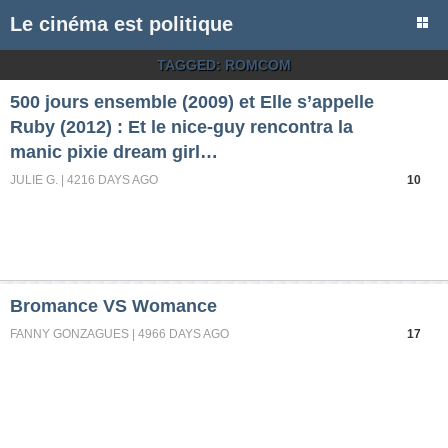
Le cinéma est politique
TAGGED:
ROMCOM
500 jours ensemble (2009) et Elle s’appelle
Ruby (2012) : Et le nice-guy rencontra la
manic pixie dream girl…
JULIE G. | 4216 DAYS AGO
10
Bromance VS Womance
FANNY GONZAGUES | 4966 DAYS AGO
17