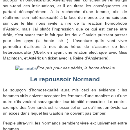
soupçon d’homosexualité. Astérix est bien conscient de l’enjeu qui
sous-tend ces insinuations, et il en tirera les conséquences en
partant désespérément à la recherche d’une femme, afin de
réaffirmer son hétérosexualité à la face du monde. Je ne suis pas
sûr que le film nous invite à rire de la réaction homophobe
d’Astérix, mais j’ai plutôt l’impression que ce qui est censé être
drôle, c’est avant tout le fait que les deux Gaulois puissent passer
pour des gays (la honte tsé…). L’aventure qu’ils vont vivre
permettra d’ailleurs à nos deux héros de s’assurer de leur
hétérosexualité (Obélix en ayant une relation électrique avec Miss
Macintosh, et Astérix un ticket avec la Reine d’Angleterre).
Être pris pour des pédés, la honte absolue
Le repoussoir Normand
Le soupçon d’homosexualité aura mis ceci en évidence : les
hommes virils doivent accepter les femmes d’une manière ou d’une
autre s’ils veulent sauvegarder leur identité masculine. Le contre-
exemple des Normands est ici essentiel en ce qu’il met en évidence
un excès dans lequel les Gaulois ne doivent pas tomber.
Peuple ultra-viril, les Normands semblent vivre exclusivement entre
hommes.