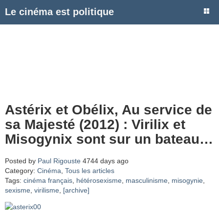
Le cinéma est politique
Astérix et Obélix, Au service de
sa Majesté (2012) : Virilix et
Misogynix sont sur un bateau…
Posted by
Paul Rigouste
4744 days ago
Category:
Cinéma
,
Tous les articles
Tags:
cinéma français
,
hétérosexisme
,
masculinisme
,
misogynie
,
sexisme
,
virilisme
,
[archive]