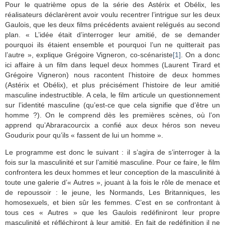
Pour le quatrième opus de la série des Astérix et Obélix, les
réalisateurs déclarèrent avoir voulu recentrer l’intrigue sur les deux
Gaulois, que les deux films précédents avaient relégués au second
plan. « L’idée était d’interroger leur amitié, de se demander
pourquoi ils étaient ensemble et pourquoi l’un ne quitterait pas
l’autre », explique Grégoire Vigneron, co-scénariste
[1]
. On a donc
ici affaire à un film dans lequel deux hommes (Laurent Tirard et
Grégoire Vigneron) nous racontent l’histoire de deux hommes
(Astérix et Obélix), et plus précisément l’histoire de leur amitié
masculine indestructible. A cela, le film articule un questionnement
sur l’identité masculine (qu’est-ce que cela signifie que d’être un
homme ?). On le comprend dès les premières scènes, où l’on
apprend qu’Abraracourcix a confié aux deux héros son neveu
Goudurix pour qu’ils « fassent de lui un homme ».
Le programme est donc le suivant : il s’agira de s’interroger à la
fois sur la masculinité et sur l’amitié masculine. Pour ce faire, le film
confrontera les deux hommes et leur conception de la masculinité à
toute une galerie d’« Autres », jouant à la fois le rôle de menace et
de repoussoir : le jeune, les Normands, Les Britanniques, les
homosexuels, et bien sûr les femmes. C’est en se confrontant à
tous ces « Autres » que les Gaulois redéfiniront leur propre
masculinité et réfléchiront à leur amitié. En fait de redéfinition il ne