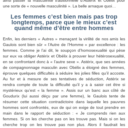
ainsi passer la masculinité traditionnelle d’Astérix et Obélix pour
une sorte de « nouvelle masculinité ». La belle arnaque quoi…
Les femmes c’est bien mais pas trop
longtemps, parce que le mieux c’est
quand même d’être entre hommes
Enfin, les derniers « Autres » menaçant la virilité de nos amis les
Gaulois sont bien sûr « l’Autre de l’Homme » par excellence : les
femmes. Comme je l’ai dit, le soupçon d’homosexualité qui pèse
sur eux va obliger Astérix et Obélix à prouver leur hétérosexualité,
en se confrontant donc à « l’autre sexe ». Astérix, que ses années
de compagnonnage masculin avec Obélix a éloigné des femmes,
éprouve quelques difficultés à séduire les jolies filles qu’il accoste.
Au fur et à mesure de ses tentatives de séduction, Astérix se
rendra compte de toute la difficulté qu’il y a à saisir cet être si
mystérieux qu’est « la femme ». Assis sur un banc aux côté de
Goudurix (lui aussi déçu par une femme), le Gaulois tente de
résumer cette situation contradictoire dans laquelle les pauvres
hommes sont confrontés, eux de qui on exige de tout prendre en
main dans le rapport de séduction : « Je comprends rien aux
femmes. Si on les cherche pas on les trouve pas. Mais si on les
cherche trop on les trouve pas non plus. Alors il faudrait les