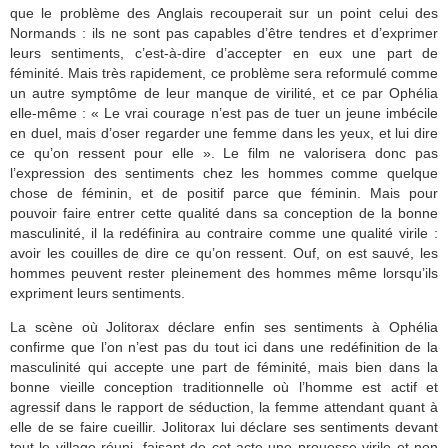
que le problème des Anglais recouperait sur un point celui des
Normands : ils ne sont pas capables d’être tendres et d’exprimer
leurs sentiments, c’est-à-dire d’accepter en eux une part de
féminité. Mais très rapidement, ce problème sera reformulé comme
un autre symptôme de leur manque de virilité, et ce par Ophélia
elle-même : « Le vrai courage n’est pas de tuer un jeune imbécile
en duel, mais d’oser regarder une femme dans les yeux, et lui dire
ce qu’on ressent pour elle ». Le film ne valorisera donc pas
l’expression des sentiments chez les hommes comme quelque
chose de féminin, et de positif parce que féminin. Mais pour
pouvoir faire entrer cette qualité dans sa conception de la bonne
masculinité, il la redéfinira au contraire comme une qualité virile :
avoir les couilles de dire ce qu’on ressent. Ouf, on est sauvé, les
hommes peuvent rester pleinement des hommes même lorsqu’ils
expriment leurs sentiments.
La scène où Jolitorax déclare enfin ses sentiments à Ophélia
confirme que l’on n’est pas du tout ici dans une redéfinition de la
masculinité qui accepte une part de féminité, mais bien dans la
bonne vieille conception traditionnelle où l’homme est actif et
agressif dans le rapport de séduction, la femme attendant quant à
elle de se faire cueillir. Jolitorax lui déclare ses sentiments devant
tout le village réuni, faisant de cet acte une prouesse virile et non