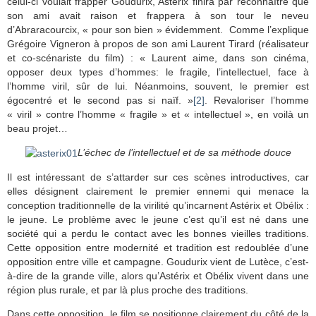
celui-ci voulait frapper Goudurix, Astérix finira par reconnaître que
son ami avait raison et frappera à son tour le neveu
d’Abraracourcix, « pour son bien » évidemment. Comme l’explique
Grégoire Vigneron à propos de son ami Laurent Tirard (réalisateur
et co-scénariste du film) : « Laurent aime, dans son cinéma,
opposer deux types d’hommes: le fragile, l’intellectuel, face à
l’homme viril, sûr de lui. Néanmoins, souvent, le premier est
égocentré et le second pas si naïf. »
[2]
. Revaloriser l’homme
« viril » contre l’homme « fragile » et « intellectuel », en voilà un
beau projet…
L’échec de l’intellectuel et de sa méthode douce
Il est intéressant de s’attarder sur ces scènes introductives, car
elles désignent clairement le premier ennemi qui menace la
conception traditionnelle de la virilité qu’incarnent Astérix et Obélix :
le jeune. Le problème avec le jeune c’est qu’il est né dans une
société qui a perdu le contact avec les bonnes vieilles traditions.
Cette opposition entre modernité et tradition est redoublée d’une
opposition entre ville et campagne. Goudurix vient de Lutèce, c’est-
à-dire de la grande ville, alors qu’Astérix et Obélix vivent dans une
région plus rurale, et par là plus proche des traditions.
Dans cette opposition, le film se positionne clairement du côté de la