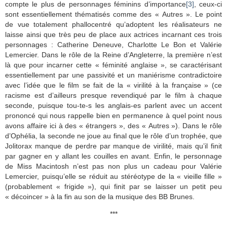
compte le plus de personnages féminins d’importance
[3]
, ceux-ci
sont essentiellement thématisés comme des « Autres ». Le point
de vue totalement phallocentré qu’adoptent les réalisateurs ne
laisse ainsi que très peu de place aux actrices incarnant ces trois
personnages : Catherine Deneuve, Charlotte Le Bon et Valérie
Lemercier. Dans le rôle de la Reine d’Angleterre, la première n’est
là que pour incarner cette « féminité anglaise », se caractérisant
essentiellement par une passivité et un maniérisme contradictoire
avec l’idée que le film se fait de la « virilité à la française » (ce
racisme est d’ailleurs presque revendiqué par le film à chaque
seconde, puisque tou-te-s les anglais-es parlent avec un accent
prononcé qui nous rappelle bien en permanence à quel point nous
avons affaire ici à des « étrangers », des « Autres »). Dans le rôle
d’Ophélia, la seconde ne joue au final que le rôle d’un trophée, que
Jolitorax manque de perdre par manque de virilité, mais qu’il finit
par gagner en y allant les couilles en avant. Enfin, le personnage
de Miss Macintosh n’est pas non plus un cadeau pour Valérie
Lemercier, puisqu’elle se réduit au stéréotype de la « vieille fille »
(probablement « frigide »), qui finit par se laisser un petit peu
« décoincer » à la fin au son de la musique des BB Brunes.
***