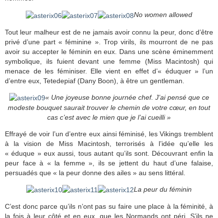
No women allowed
Tout leur malheur est de ne jamais avoir connu la peur, donc d’être
privé d’une part « féminine ». Trop virils, ils mourront de ne pas
avoir su accepter le féminin en eux. Dans une scène éminemment
symbolique, ils fuient devant une femme (Miss Macintosh) qui
menace de les féminiser. Elle vient en effet d’« éduquer » l’un
d’entre eux, Tetedepiaf (Dany Boon), à être un gentleman.
« Une joyeuse bonne journée chef. J’ai pensé que ce
modeste bouquet saurait trouver le chemin de votre cœur, en tout
cas c’est avec le mien que je l’ai cueilli »
Effrayé de voir l’un d’entre eux ainsi féminisé, les Vikings tremblent
à la vision de Miss Macintosh, terrorisés à l’idée qu’elle les
« éduque » eux aussi, tous autant qu’ils sont. Découvrant enfin la
peur face à « la femme », ils se jettent du haut d’une falaise,
persuadés que « la peur donne des ailes » au sens littéral.
La peur du féminin
C’est donc parce qu’ils n’ont pas su faire une place à la féminité, à
la fois à leur côté et en eux, que les Normands ont péri. S’ils ne