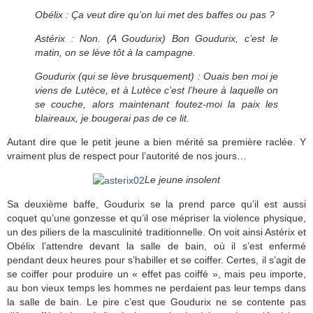
Obélix : Ça veut dire qu’on lui met des baffes ou pas ?
Astérix : Non. (A Goudurix) Bon Goudurix, c’est le
matin, on se lève tôt à la campagne.
Goudurix (qui se lève brusquement) : Ouais ben moi je
viens de Lutèce, et à Lutèce c’est l’heure à laquelle on
se couche, alors maintenant foutez-moi la paix les
blaireaux, je bougerai pas de ce lit.
Autant dire que le petit jeune a bien mérité sa première raclée. Y
vraiment plus de respect pour l’autorité de nos jours…
Le jeune insolent
Sa deuxième baffe, Goudurix se la prend parce qu’il est aussi
coquet qu’une gonzesse et qu’il ose mépriser la violence physique,
un des piliers de la masculinité traditionnelle. On voit ainsi Astérix et
Obélix l’attendre devant la salle de bain, où il s’est enfermé
pendant deux heures pour s’habiller et se coiffer. Certes, il s’agit de
se coiffer pour produire un « effet pas coiffé », mais peu importe,
au bon vieux temps les hommes ne perdaient pas leur temps dans
la salle de bain. Le pire c’est que Goudurix ne se contente pas