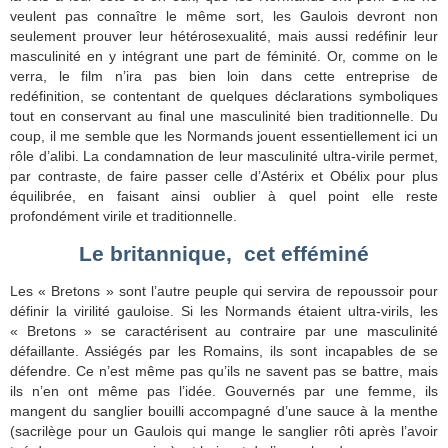
veulent pas connaître le même sort, les Gaulois devront non
seulement prouver leur hétérosexualité, mais aussi redéfinir leur
masculinité en y intégrant une part de féminité. Or, comme on le
verra, le film n’ira pas bien loin dans cette entreprise de
redéfinition, se contentant de quelques déclarations symboliques
tout en conservant au final une masculinité bien traditionnelle. Du
coup, il me semble que les Normands jouent essentiellement ici un
rôle d’alibi. La condamnation de leur masculinité ultra-virile permet,
par contraste, de faire passer celle d’Astérix et Obélix pour plus
équilibrée, en faisant ainsi oublier à quel point elle reste
profondément virile et traditionnelle.
Le britannique, cet efféminé
Les « Bretons » sont l’autre peuple qui servira de repoussoir pour
définir la virilité gauloise. Si les Normands étaient ultra-virils, les
« Bretons » se caractérisent au contraire par une masculinité
défaillante. Assiégés par les Romains, ils sont incapables de se
défendre. Ce n’est même pas qu’ils ne savent pas se battre, mais
ils n’en ont même pas l’idée. Gouvernés par une femme, ils
mangent du sanglier bouilli accompagné d’une sauce à la menthe
(sacrilège pour un Gaulois qui mange le sanglier rôti après l’avoir