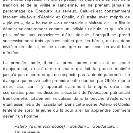
tradition et de la virilité à l’ancienne, en ne prenant jamais le
personnage de Goudurix au sérieux. Celui-ci est constamment
insolent vis-à-vis d’Astérix et Obélix, qu’il traite avec mépris de
« ploucs », de « bouseux » ou encore de « blaireaux ». Le film le
dépeint volontairement comme un individu ridicule, et qui n’a en
plus même pas conscience d’être ridicule. Lorsqu’il se prend
successivement trois grosses baffes par les héros, on est donc
invité à rire de lui, en se disant que ce petit con les avait bien
méritées.
La première baffe, il se la prend parce que c’est un jeune
d’aujourd’hui, c’est-à-dire un jeune qui fait la grasse matinée
jusqu’à pas d’heure et qui ne respecte pas l’autorité paternelle. Le
dialogue qui motive cette première baffe donnée par Obélix mérite
d’être cité, car il y apparaît clairement le mépris qu’ont les
scénaristes pour les discours s’écartant de l’éducation patriarcale
traditionnelle, totalement ridiculisés dans la bouche d’Astérix en
étant assimilés à de l’assistanat. Dans cette scène, Astérix et Obélix
tentent de sortir le jeune du lit pour aller lui apprendre comment
devenir un homme :
Astérix (d’une voix douce) : Goudurix… Gouduriiiiiix…
On se lèèève.