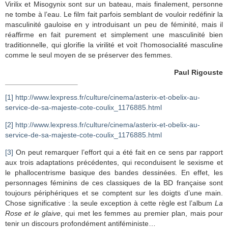
Virilix et Misogynix sont sur un bateau, mais finalement, personne
ne tombe à l’eau. Le film fait parfois semblant de vouloir redéfinir la
masculinité gauloise en y introduisant un peu de féminité, mais il
réaffirme en fait purement et simplement une masculinité bien
traditionnelle, qui glorifie la virilité et voit l’homosocialité masculine
comme le seul moyen de se préserver des femmes.
Paul Rigouste
[1]
http://www.lexpress.fr/culture/cinema/asterix-et-obelix-au-
service-de-sa-majeste-cote-coulix_1176885.html
[2]
http://www.lexpress.fr/culture/cinema/asterix-et-obelix-au-
service-de-sa-majeste-cote-coulix_1176885.html
[3]
On peut remarquer l’effort qui a été fait en ce sens par rapport
aux trois adaptations précédentes, qui reconduisent le sexisme et
le phallocentrisme basique des bandes dessinées. En effet, les
personnages féminins de ces classiques de la BD française sont
toujours périphériques et se comptent sur les doigts d’une main.
Chose significative : la seule exception à cette règle est l’album
La
Rose et le glaive
, qui met les femmes au premier plan, mais pour
tenir un discours profondément antiféministe…