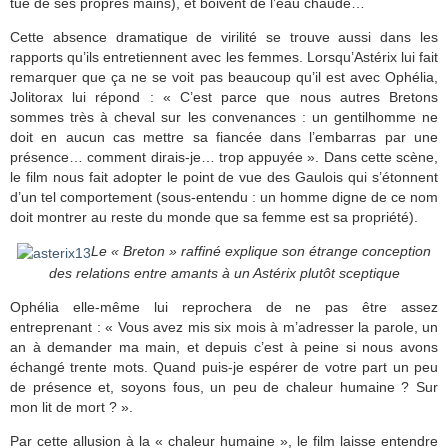
tué de ses propres mains), et boivent de l’eau chaude…
Cette absence dramatique de virilité se trouve aussi dans les
rapports qu’ils entretiennent avec les femmes. Lorsqu’Astérix lui fait
remarquer que ça ne se voit pas beaucoup qu’il est avec Ophélia,
Jolitorax lui répond : « C’est parce que nous autres Bretons
sommes très à cheval sur les convenances : un gentilhomme ne
doit en aucun cas mettre sa fiancée dans l’embarras par une
présence… comment dirais-je… trop appuyée ». Dans cette scène,
le film nous fait adopter le point de vue des Gaulois qui s’étonnent
d’un tel comportement (sous-entendu : un homme digne de ce nom
doit montrer au reste du monde que sa femme est sa propriété).
Le « Breton » raffiné explique son étrange conception
des relations entre amants à un Astérix plutôt sceptique
Ophélia elle-même lui reprochera de ne pas être assez
entreprenant : « Vous avez mis six mois à m’adresser la parole, un
an à demander ma main, et depuis c’est à peine si nous avons
échangé trente mots. Quand puis-je espérer de votre part un peu
de présence et, soyons fous, un peu de chaleur humaine ? Sur
mon lit de mort ? ».
Par cette allusion à la « chaleur humaine », le film laisse entendre