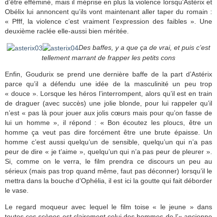
d’être efféminé, mais il méprise en plus la violence lorsqu’Astérix et
Obélix lui annoncent qu’ils vont maintenant aller taper du romain :
« Pfff, la violence c’est vraiment l’expression des faibles ». Une
deuxième raclée elle-aussi bien méritée.
Des baffes, y a que ça de vrai, et puis c’est
tellement marrant de frapper les petits cons
Enfin, Goudurix se prend une dernière baffe de la part d’Astérix
parce qu’il a défendu une idée de la masculinité un peu trop
« douce ». Lorsque les héros l’interrompent, alors qu’il est en train
de draguer (avec succès) une jolie blonde, pour lui rappeler qu’il
n’est « pas là pour jouer aux jolis cœurs mais pour qu’on fasse de
lui un homme », il répond : « Bon écoutez les ploucs, être un
homme ça veut pas dire forcément être une brute épaisse. Un
homme c’est aussi quelqu’un de sensible, quelqu’un qui n’a pas
peur de dire « je t’aime », quelqu’un qui n’a pas peur de pleurer ».
Si, comme on le verra, le film prendra ce discours un peu au
sérieux (mais pas trop quand même, faut pas déconner) lorsqu’il le
mettra dans la bouche d’Ophélia, il est ici la goutte qui fait déborder
le vase.
Le regard moqueur avec lequel le film toise « le jeune » dans
toutes ces scènes est clairement celui des hommes de l’« ancienne