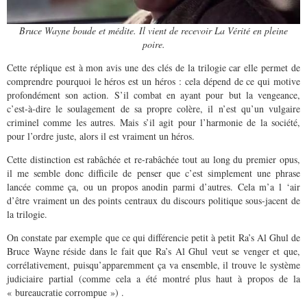
Bruce Wayne boude et médite. Il vient de recevoir La Vérité en pleine
poire.
Cette réplique est à mon avis une des clés de la trilogie car elle permet de
comprendre pourquoi le héros est un héros : cela dépend de ce qui motive
profondément son action. S’il combat en ayant pour but la vengeance,
c’est-à-dire le soulagement de sa propre colère, il n’est qu’un vulgaire
criminel comme les autres. Mais s’il agit pour l’harmonie de la société,
pour l’ordre juste, alors il est vraiment un héros.
Cette distinction est rabâchée et re-rabâchée tout au long du premier opus,
il me semble donc difficile de penser que c’est simplement une phrase
lancée comme ça, ou un propos anodin parmi d’autres. Cela m’a l ‘air
d’être vraiment un des points centraux du discours politique sous-jacent de
la trilogie.
On constate par exemple que ce qui différencie petit à petit Ra’s Al Ghul de
Bruce Wayne réside dans le fait que Ra’s Al Ghul veut se venger et que,
corrélativement, puisqu’apparemment ça va ensemble, il trouve le système
judiciaire partial (comme cela a été montré plus haut à propos de la
« bureaucratie corrompue ») .