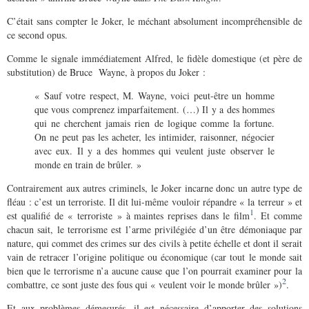
C’était sans compter le Joker, le méchant absolument incompréhensible de
ce second opus.
Comme le signale immédiatement Alfred, le fidèle domestique (et père de
substitution) de Bruce Wayne, à propos du Joker :
« Sauf votre respect, M. Wayne, voici peut-être un homme
que vous comprenez imparfaitement. (…) Il y a des hommes
qui ne cherchent jamais rien de logique comme la fortune.
On ne peut pas les acheter, les intimider, raisonner, négocier
avec eux. Il y a des hommes qui veulent juste observer le
monde en train de brûler. »
Contrairement aux autres criminels, le Joker incarne donc un autre type de
fléau : c’est un terroriste. Il dit lui-même vouloir répandre « la terreur » et
1
est qualifié de « terroriste » à maintes reprises dans le film
. Et comme
chacun sait, le terrorisme est l’arme privilégiée d’un être démoniaque par
nature, qui commet des crimes sur des civils à petite échelle et dont il serait
vain de retracer l’origine politique ou économique (car tout le monde sait
bien que le terrorisme n’a aucune cause que l’on pourrait examiner pour la
2
combattre, ce sont juste des fous qui « veulent voir le monde brûler »)
.
Et aux problèmes démesurés, il est nécessaire d’apporter des solutions