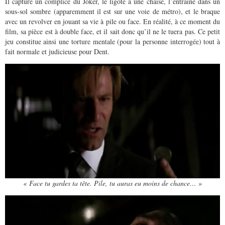
Il capture un complice du Joker, le ligote à une chaise, l’entraîne dans un
sous-sol sombre (apparemment il est sur une voie de métro), et le braque
avec un revolver en jouant sa vie à pile ou face. En réalité, à ce moment du
film, sa pièce est à double face, et il sait donc qu’il ne le tuera pas. Ce petit
jeu constitue ainsi une torture mentale (pour la personne interrogée) tout à
fait normale et judicieuse pour Dent.
« Face tu gardes ta tête. Pile, tu auras eu moins de chance… »