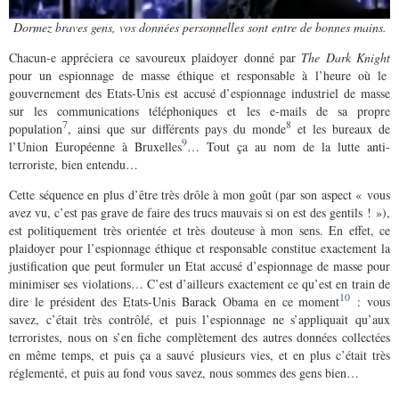
Dormez braves gens, vos données personnelles sont entre de bonnes mains.
Chacun-e appréciera ce savoureux plaidoyer donné par
The Dark Knight
pour un espionnage de masse éthique et responsable à l’heure où le
gouvernement des Etats-Unis est accusé d’espionnage industriel de masse
sur les communications téléphoniques et les e-mails de sa propre
7
8
population
, ainsi que sur différents pays du monde
et les bureaux de
9
l’Union Européenne à Bruxelles
… Tout ça au nom de la lutte anti-
terroriste, bien entendu…
Cette séquence en plus d’être très drôle à mon goût (par son aspect « vous
avez vu, c’est pas grave de faire des trucs mauvais si on est des gentils ! »),
est politiquement très orientée et très douteuse à mon sens. En effet, ce
plaidoyer pour l’espionnage éthique et responsable constitue exactement la
justification que peut formuler un Etat accusé d’espionnage de masse pour
minimiser ses violations… C’est d’ailleurs exactement ce qu’est en train de
10
dire le président des Etats-Unis Barack Obama en ce moment
: vous
savez, c’était très contrôlé, et puis l’espionnage ne s’appliquait qu’aux
terroristes, nous on s’en fiche complètement des autres données collectées
en même temps, et puis ça a sauvé plusieurs vies, et en plus c’était très
réglementé, et puis au fond vous savez, nous sommes des gens bien…