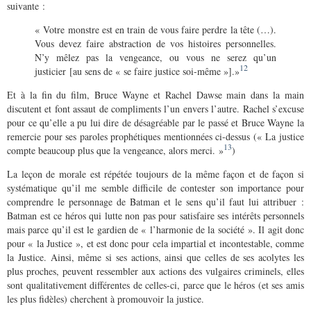
suivante :
« Votre monstre est en train de vous faire perdre la tête (…).
Vous devez faire abstraction de vos histoires personnelles.
N’y mêlez pas la vengeance, ou vous ne serez qu’un
12
justicier [au sens de « se faire justice soi-même »
].»
Et à la fin du film, Bruce Wayne et Rachel Dawse main dans la main
discutent et font assaut de compliments l’un envers l’autre. Rachel s’excuse
pour ce qu’elle a pu lui dire de désagréable par le passé et Bruce Wayne la
remercie pour ses paroles prophétiques mentionnées ci-dessus (« La justice
13
compte beaucoup plus que la vengeance, alors merci. »
)
La leçon de morale est répétée toujours de la même façon et de façon si
systématique qu’il me semble difficile de contester son importance pour
comprendre le personnage de Batman et le sens qu’il faut lui attribuer :
Batman est ce héros qui lutte non pas pour satisfaire ses intérêts personnels
mais parce qu’il est le gardien de « l’harmonie de la société ». Il agit donc
pour « la Justice », et est donc pour cela impartial et incontestable, comme
la Justice. Ainsi, même si ses actions, ainsi que celles de ses acolytes les
plus proches, peuvent ressembler aux actions des vulgaires criminels, elles
sont qualitativement différentes de celles-ci, parce que le héros (et ses amis
les plus fidèles) cherchent à promouvoir la justice.