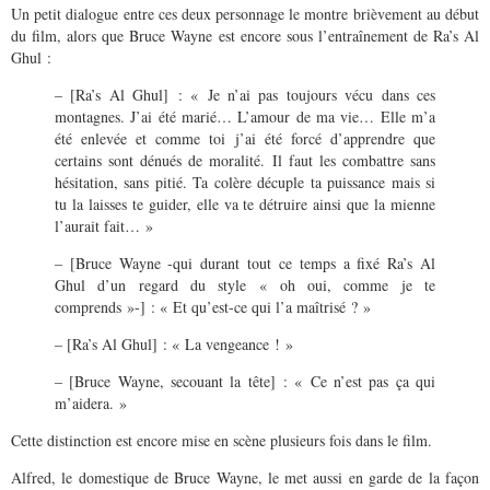
Un petit dialogue entre ces deux personnage le montre brièvement au début
du film, alors que Bruce Wayne est encore sous l’entraînement de Ra’s Al
Ghul :
– [Ra’s Al Ghul] : « Je n’ai pas toujours vécu dans ces
montagnes. J’ai été marié… L’amour de ma vie… Elle m’a
été enlevée et comme toi j’ai été forcé d’apprendre que
certains sont dénués de moralité. Il faut les combattre sans
hésitation, sans pitié. Ta colère décuple ta puissance mais si
tu la laisses te guider, elle va te détruire ainsi que la mienne
l’aurait fait… »
– [Bruce Wayne -qui durant tout ce temps a fixé Ra’s Al
Ghul d’un regard du style « oh oui, comme je te
comprends »-] : « Et qu’est-ce qui l’a maîtrisé ? »
– [Ra’s Al Ghul] : « La vengeance ! »
– [Bruce Wayne, secouant la tête] : « Ce n’est pas ça qui
m’aidera. »
Cette distinction est encore mise en scène plusieurs fois dans le film.
Alfred, le domestique de Bruce Wayne, le met aussi en garde de la façon