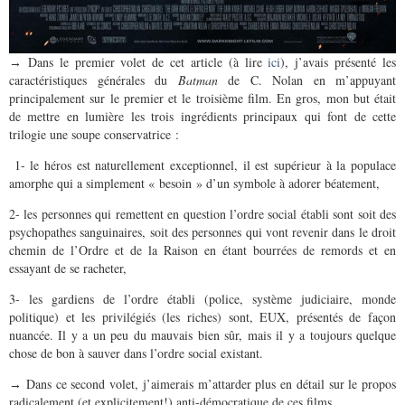
Dans le premier volet de cet article (à lire
ici
), j’avais présenté les
→
caractéristiques générales du
Batman
de C. Nolan en m’appuyant
principalement sur le premier et le troisième film. En gros, mon but était
de mettre en lumière les trois
ingrédients principaux qui font de cette
trilogie une soupe conservatrice :
1- le héros est naturellement exceptionnel, il est supérieur à la populace
amorphe qui a simplement « besoin » d’un symbole à adorer béatement,
2- les personnes qui remettent en question l’ordre social établi sont soit des
psychopathes sanguinaires, soit des personnes qui vont revenir dans le droit
chemin de l’Ordre et de la Raison en étant bourrées de remords et en
essayant de se racheter,
3- les gardiens de l’ordre établi (police, système judiciaire, monde
politique) et les privilégiés (les riches) sont, EUX, présentés de façon
nuancée. Il y a un peu du mauvais bien sûr, mais il y a toujours quelque
chose de bon à sauver dans l’ordre social existant.
Dans ce second volet, j’aimerais m’attarder plus en détail sur le propos
→
radicalement (et explicitement!) anti-démocratique de ces films.