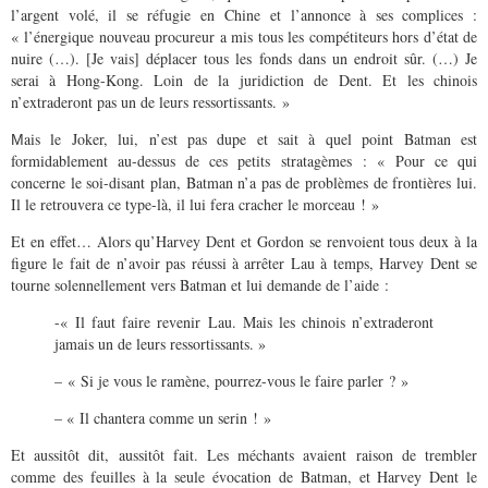
l’argent volé, il se réfugie en Chine et l’annonce à ses complices :
« l’énergique nouveau procureur a mis tous les compétiteurs hors d’état de
nuire (…). [Je vais] déplacer tous les fonds dans un endroit sûr. (…) Je
serai à Hong-Kong. Loin de la juridiction de Dent. Et les chinois
n’extraderont pas un de leurs ressortissants. »
ais le Joker, lui, n’est pas dupe et sait à quel point Batman est
M
formidablement au-dessus de ces petits stratagèmes : « Pour ce qui
concerne le soi-disant plan, Batman n’a pas de problèmes de frontières lui.
Il le retrouvera ce type-là, il lui fera cracher le morceau ! »
Et en effet… Alors qu’Harvey Dent et Gordon se renvoient tous deux à la
figure le fait de n’avoir pas réussi à arrêter Lau à temps, Harvey Dent se
tourne solennellement vers Batman et lui demande de l’aide :
-« Il faut faire revenir Lau. Mais les chinois n’extraderont
jamais un de leurs ressortissants. »
– « Si je vous le ramène, pourrez-vous le faire parler ? »
– « Il chantera comme un serin ! »
Et aussitôt dit, aussitôt fait. Les méchants avaient raison de trembler
comme des feuilles à la seule évocation de Batman, et Harvey Dent le