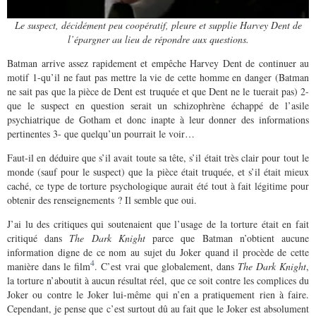
Le suspect, décidément peu coopératif, pleure et supplie Harvey Dent de
l’épargner au lieu de répondre aux questions.
Batman arrive assez rapidement et empêche Harvey Dent de continuer au
motif 1-qu’il ne faut pas mettre la vie de cette homme en danger (Batman
ne sait pas que la pièce de Dent est truquée et que Dent ne le tuerait pas) 2-
que le suspect en question serait un schizophrène échappé de l’asile
psychiatrique de Gotham et donc inapte à leur donner des informations
pertinentes 3- que quelqu’un pourrait le voir…
Faut-il en déduire que s’il avait toute sa tête, s’il était très clair pour tout le
monde (sauf pour le suspect) que la pièce était truquée, et s’il était mieux
caché, ce type de torture psychologique aurait été tout à fait légitime pour
obtenir des renseignements ? Il semble que oui.
J’ai lu des critiques qui soutenaient que l’usage de la torture était en fait
critiqué dans
The Dark Knight
parce que Batman n’obtient aucune
information digne de ce nom au sujet du Joker quand il procède de cette
4
manière dans le film
. C’est vrai que globalement, dans
The Dark Knight
,
la torture n’aboutit à aucun résultat réel, que ce soit contre les complices du
Joker ou contre le Joker lui-même qui n’en a pratiquement rien à faire.
Cependant, je pense que c’est surtout dû au fait que le Joker est absolument