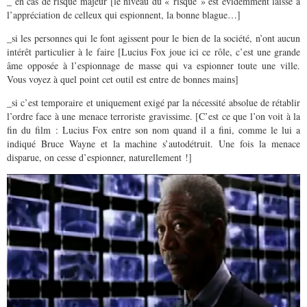
_ en cas de risque majeur [le niveau du « risque » est évidemment laissé à
l’appréciation de celleux qui espionnent, la bonne blague…]
_si les personnes qui le font agissent pour le bien de la société, n’ont aucun
intérêt particulier à le faire [Lucius Fox joue ici ce rôle, c’est une grande
âme opposée à l’espionnage de masse qui va espionner toute une ville.
Vous voyez à quel point cet outil est entre de bonnes mains]
_si c’est temporaire et uniquement exigé par la nécessité absolue de rétablir
l’ordre face à une menace terroriste gravissime. [C’est ce que l’on voit à la
fin du film : Lucius Fox entre son nom quand il a fini, comme le lui a
indiqué Bruce Wayne et la machine s’autodétruit. Une fois la menace
disparue, on cesse d’espionner, naturellement !]