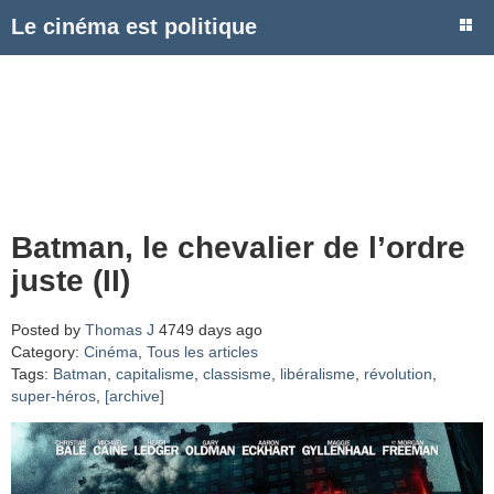
Le cinéma est politique
Batman, le chevalier de l’ordre
juste (II)
Posted by
Thomas J
4749 days ago
Category:
Cinéma
,
Tous les articles
Tags:
Batman
,
capitalisme
,
classisme
,
libéralisme
,
révolution
,
super-héros
,
[archive]