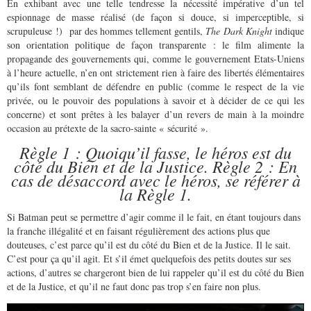
En exhibant avec une telle tendresse la nécessité impérative d’un tel
espionnage de masse réalisé (de façon si douce, si imperceptible, si
scrupuleuse !) par des hommes tellement gentils,
The Dark Knight
indique
son orientation politique de façon transparente : le film alimente la
propagande des gouvernements qui, comme le gouvernement Etats-Uniens
à l’heure actuelle, n’en ont strictement rien à faire des libertés élémentaires
qu’ils font semblant de défendre en public (comme le respect de la vie
privée, ou le pouvoir des populations à savoir et à décider de ce qui les
concerne) et sont prêtes à les balayer d’un revers de main à la moindre
occasion au prétexte de la sacro-sainte « sécurité ».
Règle 1 : Quoiqu’il fasse, le héros est du
côté du Bien et de la Justice. Règle 2 : En
cas de désaccord avec le héros, se référer à
la Règle 1.
Si Batman peut se permettre d’agir comme il le fait, en étant toujours dans
la franche illégalité et en faisant régulièrement des actions plus que
douteuses, c’est parce qu’il est du côté du Bien et de la Justice. Il le sait.
C’est pour ça qu’il agit. Et s’il émet quelquefois des petits doutes sur ses
actions, d’autres se chargeront bien de lui rappeler qu’il est du côté du Bien
et de la Justice, et qu’il ne faut donc pas trop s’en faire non plus.