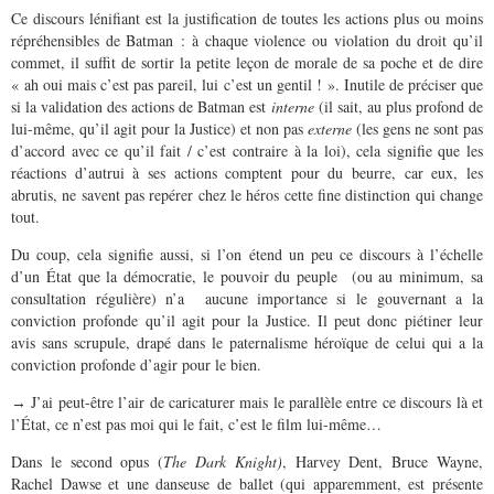
Ce discours lénifiant est la justification de toutes les actions plus ou moins
répréhensibles de Batman : à chaque violence ou violation du droit qu’il
commet, il suffit de sortir la petite leçon de morale de sa poche et de dire
« ah oui mais c’est pas pareil, lui c’est un gentil ! ». Inutile de préciser que
si la validation des actions de Batman est
interne
(il sait, au plus profond de
lui-même, qu’il agit pour la Justice) et non pas
externe
(les gens ne sont pas
d’accord avec ce qu’il fait / c’est contraire à la loi), cela signifie que les
réactions d’autrui à ses actions comptent pour du beurre, car eux, les
abrutis, ne savent pas repérer chez le héros cette fine distinction qui change
tout.
Du coup, cela signifie aussi, si l’on étend un peu ce discours à l’échelle
d’un État que la démocratie, le pouvoir du peuple (ou au minimum, sa
consultation régulière) n’a aucune importance si le gouvernant a la
conviction profonde qu’il agit pour la Justice. Il peut donc piétiner leur
avis sans scrupule, drapé dans le paternalisme héroïque de celui qui a la
conviction profonde d’agir pour le bien.
J’ai peut-être l’air de caricaturer mais le parallèle entre ce discours là et
→
l’État, ce n’est pas moi qui le fait, c’est le film lui-même…
Dans le second opus (
The Dark Knight)
, Harvey Dent, Bruce Wayne,
Rachel Dawse et une danseuse de ballet (qui apparemment, est présente