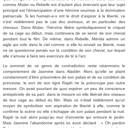
comme
Mulan
ou
Rebelle
est d’autant plus énervant que leur sujet
principal est l’émancipation d’une héroïne soumise à la domination
patriarcale. Si les humain-e-s ont le droit d’aspirer à la liberté, ce
n’est visiblement pas le cas des animaux, et en particulier des
chevaux. Dans
Mulan
, l’héroïne libère symboliquement le criquet
de sa cage au début, mais continuera de se servir de son cheval
pendant tout le film. De même, dans
Rebelle
, Mérida admire un
aigle qui vole dans le ciel comme si elle lui enviait sa liberté, mais
ne se questionne jamais sur la condition de son cheval, sur lequel
elle s’amuse à faire ses exercices de tir à l’arc.
Le sommet de ce genre de contradiction reste néanmoins le
comportement de Jasmine dans
Aladdin
. Alors qu’elle se plaint
constamment d’être prisonnière de son palais et de sa condition de
princesse, le sort de son tigre Rajah ne la préoccupe pas outre
mesure. On avait pourtant de quoi espérer un peu de conscience
antispéciste de sa part, dans la mesure où elle libérait des oiseaux
de leur cage au début du film. Mais ce n’était visiblement qu’un
moyen de symboliser son aspiration de liberté à elle, comme le
confirme la scène où elle s’échappe de son palais pendant la nuit.
Rajah la suit alors jusqu’au mur d’enceinte qui entoure le jardin.
Mais Jasmine l’abandonne après lui avoir déclaré : « Oh pardon