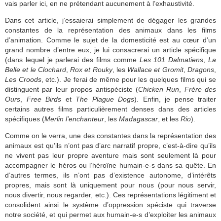
vais parler ici, en ne prétendant aucunement à l’exhaustivité.
Dans cet article, j’essaierai simplement de dégager les grandes
constantes de la représentation des animaux dans les films
d’animation. Comme le sujet de la domesticité est au cœur d’un
grand nombre d’entre eux, je lui consacrerai un article spécifique
(dans lequel je parlerai des films comme
Les 101 Dalmatiens
,
La
Belle et le Clochard
,
Rox et Rouky
, les
Wallace et Gromit
,
Dragons
,
Les Croods
, etc.). Je ferai de même pour les quelques films qui se
distinguent par leur propos antispéciste (
Chicken Run
,
Frère des
Ours
,
Free Birds
et
The Plague Dogs
). Enfin, je pense traiter
certains autres films particulièrement denses dans des articles
spécifiques (
Merlin l’enchanteur
, les
Madagascar
, et les
Rio
).
Comme on le verra, une des constantes dans la représentation des
animaux est qu’ils n’ont pas d’arc narratif propre, c’est-à-dire qu’ils
ne vivent pas leur propre aventure mais sont seulement là pour
accompagner le héros ou l’héroïne humain-e-s dans sa quête. En
d’autres termes, ils n’ont pas d’existence autonome, d’intérêts
propres, mais sont là uniquement pour nous (pour nous servir,
nous divertir, nous regarder, etc.). Ces représentations légitiment et
consolident ainsi le système d’oppression spéciste qui traverse
notre société, et qui permet aux humain-e-s d’exploiter les animaux