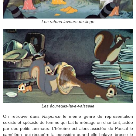
Les ratons-laveurs-de-linge
Les écureuils-lave-vaisselle
On retrouve dans
Raiponce
le même genre de représentation
sexiste et spéciste de femme qui fait le ménage en chantant, aidée
par des petits animaux. L’héroïne est alors assistée de Pascal le
caméléon, qui récupère la poussière quand elle balaye, brosse le