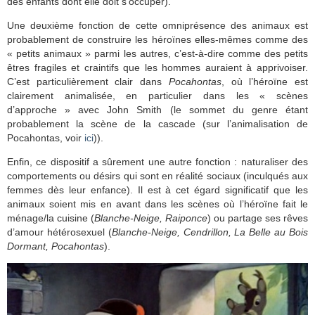
des enfants dont elle doit s’occuper).
Une deuxième fonction de cette omniprésence des animaux est
probablement de construire les héroïnes elles-mêmes comme des
« petits animaux » parmi les autres, c’est-à-dire comme des petits
êtres fragiles et craintifs que les hommes auraient à apprivoiser.
C’est particulièrement clair dans
Pocahontas
, où l’héroïne est
clairement animalisée, en particulier dans les « scènes
d’approche » avec John Smith (le sommet du genre étant
probablement la scène de la cascade (sur l’animalisation de
Pocahontas, voir
ici
)).
Enfin, ce dispositif a sûrement une autre fonction : naturaliser des
comportements ou désirs qui sont en réalité sociaux (inculqués aux
femmes dès leur enfance). Il est à cet égard significatif que les
animaux soient mis en avant dans les scènes où l’héroïne fait le
ménage/la cuisine (
Blanche-Neige, Raiponce
) ou partage ses rêves
d’amour hétérosexuel (
Blanche-Neige, Cendrillon, La Belle au Bois
Dormant, Pocahontas
).