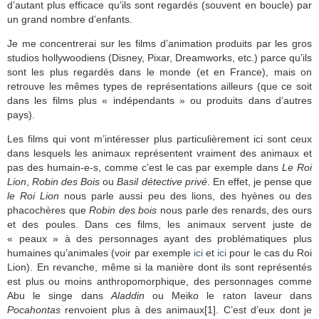
d’autant plus efficace qu’ils sont regardés (souvent en boucle) par
un grand nombre d’enfants.
Je me concentrerai sur les films d’animation produits par les gros
studios hollywoodiens (Disney, Pixar, Dreamworks, etc.) parce qu’ils
sont les plus regardés dans le monde (et en France), mais on
retrouve les mêmes types de représentations ailleurs (que ce soit
dans les films plus « indépendants » ou produits dans d’autres
pays).
Les films qui vont m’intéresser plus particulièrement ici sont ceux
dans lesquels les animaux représentent vraiment des animaux et
pas des humain-e-s, comme c’est le cas par exemple dans
Le Roi
Lion
,
Robin des Bois
ou
Basil détective privé
. En effet, je pense que
le Roi Lion
nous parle aussi peu des lions, des hyènes ou des
phacochères que
Robin des bois
nous parle des renards, des ours
et des poules. Dans ces films, les animaux servent juste de
« peaux » à des personnages ayant des problématiques plus
humaines qu’animales (voir par exemple
ici
et
ici
pour le cas du Roi
Lion). En revanche, même si la manière dont ils sont représentés
est plus ou moins anthropomorphique, des personnages comme
Abu le singe dans
Aladdin
ou Meiko le raton laveur dans
Pocahontas
renvoient plus à des animaux[1]. C’est d’eux dont je