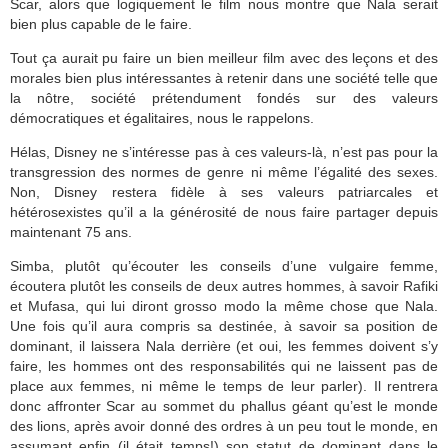
Scar, alors que logiquement le film nous montre que Nala serait
bien plus capable de le faire.
Tout ça aurait pu faire un bien meilleur film avec des leçons et des
morales bien plus intéressantes à retenir dans une société telle que
la nôtre, société prétendument fondés sur des valeurs
démocratiques et égalitaires, nous le rappelons.
Hélas, Disney ne s’intéresse pas à ces valeurs-là, n’est pas pour la
transgression des normes de genre ni même l’égalité des sexes.
Non, Disney restera fidèle à ses valeurs patriarcales et
hétérosexistes qu’il a la générosité de nous faire partager depuis
maintenant 75 ans.
Simba, plutôt qu’écouter les conseils d’une vulgaire femme,
écoutera plutôt les conseils de deux autres hommes, à savoir Rafiki
et Mufasa, qui lui diront grosso modo la même chose que Nala.
Une fois qu’il aura compris sa destinée, à savoir sa position de
dominant, il laissera Nala derrière (et oui, les femmes doivent s’y
faire, les hommes ont des responsabilités qui ne laissent pas de
place aux femmes, ni même le temps de leur parler). Il rentrera
donc affronter Scar au sommet du phallus géant qu’est le monde
des lions, après avoir donné des ordres à un peu tout le monde, en
assumant enfin (il était temps!) son statut de dominant dans le