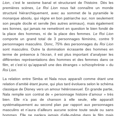
Lion
, c’est le sexisme banal et structurant de l’histoire. Dès les
premières scènes,
Le Roi Lion
nous fait connaître un monde
structuré hiérarchiquement, avec au sommet de la pyramide le
monarque absolu, qui règne en bon patriarche sur, non seulement
son peuple docile et servile (les autres animaux), mais également
ses lionnes, qui jamais ne remettront en question le bien fondé de
la place des hommes, ni de la place des femmes.
Le Roi Lion
comporte un grand total de 3 personnages féminins, contre 9
personnages masculins. Donc, 75% des personnages du
Roi Lion
sont masculins. Outre la domination écrasante des hommes en
terme de présence à l’écran, il est plus important d’analyser les
différentes représentations des hommes et des femmes dans ce
film, et c’est ici qu’apparaît une des étranges « schizophrénie » du
Roi Lion
.
La relation entre Simba et Nala nous apparaît comme étant une
relation d’amitié étant jeune, qui plus tard évoluera selon le schéma
classique de Disney vers un amour hétérosexuel. En grande partie,
Nala remplie son contrat de « personnage histoire d’amour » très
bien. Elle n’a pas de chanson à elle seule, elle apparaît
systématiquement au second plan par rapport aux personnages
masculins et n’aura d’ailleurs aucune scène toute seule ou sans
hommes. Elle ne parlera jamais d’elle-même dans le film mais