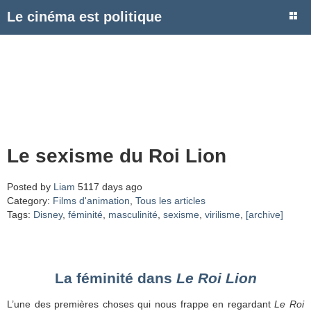
Le cinéma est politique
Le sexisme du Roi Lion
Posted by
Liam
5117 days ago
Category:
Films d'animation
,
Tous les articles
Tags:
Disney
,
féminité
,
masculinité
,
sexisme
,
virilisme
,
[archive]
La féminité dans
Le Roi Lion
L’une des premières choses qui nous frappe en regardant
Le Roi