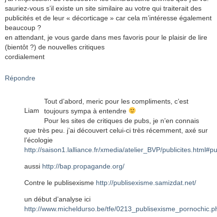
sauriez-vous s’il existe un site similaire au votre qui traiterait des
publicités et de leur « décorticage » car cela m’intéresse également
beaucoup ?
en attendant, je vous garde dans mes favoris pour le plaisir de lire
(bientôt ?) de nouvelles critiques
cordialement
Répondre
Tout d’abord, meric pour les compliments, c’est
Liam
toujours sympa à entendre
Pour les sites de critiques de pubs, je n’en connais
que très peu. j’ai découvert celui-ci très récemment, axé sur
l’écologie
http://saison1.lalliance.fr/xmedia/atelier_BVP/publicites.html#p
aussi
http://bap.propagande.org/
Contre le publisexisme
http://publisexisme.samizdat.net/
un début d’analyse ici
http://www.micheldurso.be/tfe/0213_publisexisme_pornochic.p