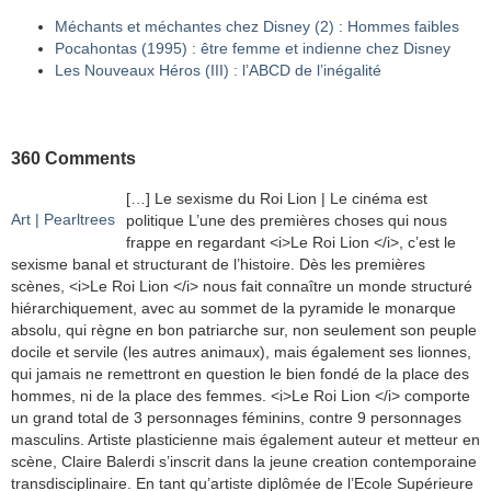
Méchants et méchantes chez Disney (2) : Hommes faibles
Pocahontas (1995) : être femme et indienne chez Disney
Les Nouveaux Héros (III) : l’ABCD de l’inégalité
360 Comments
[…] Le sexisme du Roi Lion | Le cinéma est
Art | Pearltrees
politique L’une des premières choses qui nous
frappe en regardant <i>Le Roi Lion </i>, c’est le
sexisme banal et structurant de l’histoire. Dès les premières
scènes, <i>Le Roi Lion </i> nous fait connaître un monde structuré
hiérarchiquement, avec au sommet de la pyramide le monarque
absolu, qui règne en bon patriarche sur, non seulement son peuple
docile et servile (les autres animaux), mais également ses lionnes,
qui jamais ne remettront en question le bien fondé de la place des
hommes, ni de la place des femmes. <i>Le Roi Lion </i> comporte
un grand total de 3 personnages féminins, contre 9 personnages
masculins. Artiste plasticienne mais également auteur et metteur en
scène, Claire Balerdi s’inscrit dans la jeune creation contemporaine
transdisciplinaire. En tant qu’artiste diplômée de l’Ecole Supérieure