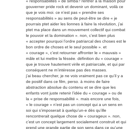
« responsabilités » de simba? rentrer à la maison pour
gouverner pride rock et devenir un dominant, voilà ce
que je vois moi. ce n’est pas « prendre ses
responsabilités » au sens de peut-être se dire « je
pourrais ptet aider les lionnes à faire la révolution, j’ai
ptet ma place dans un mouvement collectif qui combat
le pouvoir et la domination ». non, c’est bien plus
« accepter pourquoi l’ordre patriarcal des choses est le
bon ordre de choses et le seul possible ». et
« courage », c’est retourner affronter le « mauvais »
mâle et lui mettre la féssée. définition du « courage »
que je trouve hautement virile et patriarcale, et qui par
conséquent ne m’intéresse pas des masses.
j’ai beau chercher, je ne vois vraiment pas ce qu’il y a
de positif dans ce film, perso. à moins de faire
abstraction absolue du contenu et se dire que les
enfants vont juste retenir l’idée du « courage » ou de
la « prise de responsabilité ». mais encore une fois,
« le courage » n’est pas un concept qui a un sens en
soi qui s’imposerait à quelqu’un-e dès qu’ille
rencontrerait quelque chose de « courageux ». non,
c’est un concept largement socialement construit et qui
prend une grande partie de son sens dans ce qu’une