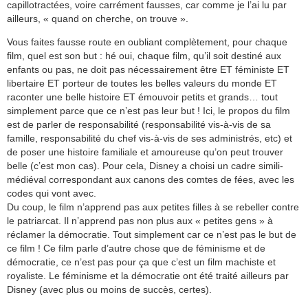
capillotractées, voire carrément fausses, car comme je l’ai lu par
ailleurs, « quand on cherche, on trouve ».
Vous faites fausse route en oubliant complètement, pour chaque
film, quel est son but : hé oui, chaque film, qu’il soit destiné aux
enfants ou pas, ne doit pas nécessairement être ET féministe ET
libertaire ET porteur de toutes les belles valeurs du monde ET
raconter une belle histoire ET émouvoir petits et grands… tout
simplement parce que ce n’est pas leur but ! Ici, le propos du film
est de parler de responsabilité (responsabilité vis-à-vis de sa
famille, responsabilité du chef vis-à-vis de ses administrés, etc) et
de poser une histoire familiale et amoureuse qu’on peut trouver
belle (c’est mon cas). Pour cela, Disney a choisi un cadre simili-
médiéval correspondant aux canons des comtes de fées, avec les
codes qui vont avec.
Du coup, le film n’apprend pas aux petites filles à se rebeller contre
le patriarcat. Il n’apprend pas non plus aux « petites gens » à
réclamer la démocratie. Tout simplement car ce n’est pas le but de
ce film ! Ce film parle d’autre chose que de féminisme et de
démocratie, ce n’est pas pour ça que c’est un film machiste et
royaliste. Le féminisme et la démocratie ont été traité ailleurs par
Disney (avec plus ou moins de succès, certes).