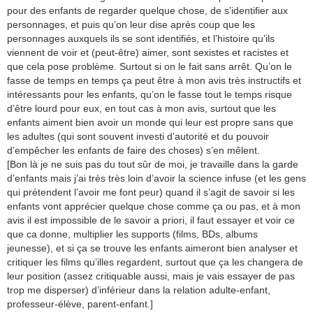
pour des enfants de regarder quelque chose, de s’identifier aux
personnages, et puis qu’on leur dise après coup que les
personnages auxquels ils se sont identifiés, et l’histoire qu’ils
viennent de voir et (peut-être) aimer, sont sexistes et racistes et
que cela pose problème. Surtout si on le fait sans arrêt. Qu’on le
fasse de temps en temps ça peut être à mon avis très instructifs et
intéressants pour les enfants, qu’on le fasse tout le temps risque
d’être lourd pour eux, en tout cas à mon avis, surtout que les
enfants aiment bien avoir un monde qui leur est propre sans que
les adultes (qui sont souvent investi d’autorité et du pouvoir
d’empêcher les enfants de faire des choses) s’en mêlent.
[Bon là je ne suis pas du tout sûr de moi, je travaille dans la garde
d’enfants mais j’ai très très loin d’avoir la science infuse (et les gens
qui prétendent l’avoir me font peur) quand il s’agit de savoir si les
enfants vont apprécier quelque chose comme ça ou pas, et à mon
avis il est impossible de le savoir a priori, il faut essayer et voir ce
que ca donne, multiplier les supports (films, BDs, albums
jeunesse), et si ça se trouve les enfants aimeront bien analyser et
critiquer les films qu’illes regardent, surtout que ça les changera de
leur position (assez critiquable aussi, mais je vais essayer de pas
trop me disperser) d’inférieur dans la relation adulte-enfant,
professeur-élève, parent-enfant.]