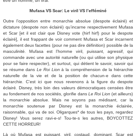
être un homme, un vrai.
Mufasa VS Scar: Le viril VS l’efféminé
Outre l’opposition entre monarchie absolue (despote éclairé) et
dictature (despote non éclairé) qu’incarne respectivement Mufasa
et Scar [et il est clair que Disney vote (hirf hirf) pour le despote
éclairé], il est frappant de voir comment Mufasa et Scar incarnent
également deux facettes (pour ne pas dire définition) possible de la
masculinité. Mufasa est l’homme viril, puissant, agressif, qui
commande avec une autorité naturelle (ou qui utilise son physique
pour se faire respecter), et surtout, qui détient le savoir, savoir qui
se résume dans
Le Roi Lion
à la compréhension de la hiérarchie
naturelle de la vie et de la position de chacun-e dans cette
hiérarchie. C’est ici que nous revenons à la figure du despote
éclairé. Disney, très loin des valeurs démocratiques censées être
au fondement de nos sociétés, glorifie dans
Le Roi Lion
(et ailleurs)
la monarchie absolue. Mais ne soyons pas médisant, car la
monarchie soutenue par Disney est la monarchie éclairée,
raisonnable, qui va de soi. Oligarques* de tous les pays, regardez
Disney! Vous serez ravi-e-s! Tou-te-s les autres, BOYCOTTEZ
CETTE HORREUR!
Là où Mufasa est puissant, viril, costaud, dominant, Scar est