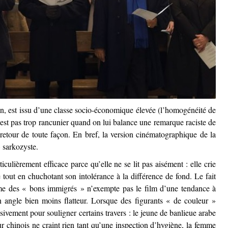
in, est issu d’une classe socio-économique élevée (l’homogénéité de
’est pas trop rancunier quand on lui balance une remarque raciste de
retour de toute façon. En bref, la version cinématographique de la
 sarkozyste.
ticulièrement efficace parce qu’elle ne se lit pas aisément : elle crie
e tout en chuchotant son intolérance à la différence de fond. Le fait
me des « bons immigrés » n’exempte pas le film d’une tendance à
 angle bien moins flatteur. Lorsque des figurants « de couleur »
usivement pour souligner certains travers : le jeune de banlieue arabe
eur chinois ne craint rien tant qu’une inspection d’hygiène, la femme