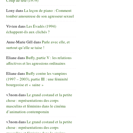
Coup de tête (1979)
Lony
dans
La leçon de piano : Comment
tomber amoureuse de son agresseur sexuel
Vivien
dans
Les Évadés (1994)
échappent-ils aux clichés ?
Anne-Marie Gill
dans
Parle avec elle, et
surtout qu’elle se taise !
Eliane
dans
Buffy, partie V : les relations
affectives et les agressions ordinaires
Eliane
dans
Buffy contre les vampires
(1997 – 2003), partie III : une féminité
bourgeoise et « saine »
v3nom
dans
Le grand costaud et la petite
chose : représentations des corps
masculins et féminins dans le cinéma
d’animation contemporain
v3nom
dans
Le grand costaud et la petite
chose : représentations des corps
masculins et féminins dans le cinéma