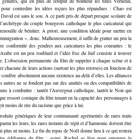
gendres, qui en plus de remplir de bonheur les filles Verneuil,
e pour contredire les idées reçues les plus répandues : Chao est
t David est sans le sou. A ce parti pris de départ presque scolaire de
l’archétype du couple bourgeois catholique le plus caricatural qui
grenouille de bénitier. A priori, une condition idéale pour mettre en
immigration », donc. Malheureusement, il suffit de gratter un peu la
ère conformité des gendres aux caricatures les plus courantes : le
Arabe est un peu roublard et l’idée fixe du Juif consiste à trouver
che. L’obsession permanente du film de rappeler à chaque scène et à
r chacune de leurs actions (surtout les plus retorses) en fonction de
r confère absolument aucune existence au-delà d’elles. Les alliances
es autres ne se fondent pas sur des amitiés ou des compatibilités de
ns à combattre : tantôt l’Auvergnat catholique, tantôt le Noir qui
ique ressort comique du film tenant en la capacité des personnages à
git moins de rire du racisme que grâce à lui.
oduits génériques de leur communauté agrémentés de rares traits
 parmi les leurs, les rares instants de répit et d’harmonie doivent être
, ni plus ni moins. Le fin du repas de Noël donne lieu à ce qui restera
lus édifiantes du film : aviné, Rachid se lève pour entonner la