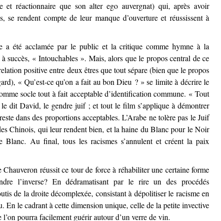
te et réactionnaire que son alter ego auvergnat) qui, après avoir
s, se rendent compte de leur manque d’ouverture et réussissent à
re a été acclamée par le public et la critique comme hymne à la
 à succès, « Intouchables ». Mais, alors que le propos central de ce
relation positive entre deux êtres que tout sépare (bien que le propos
ard), « Qu’est-ce qu’on a fait au bon Dieu ? » se limite à décrire le
comme socle tout à fait acceptable d’identification commune. « Tout
e dit David, le gendre juif ; et tout le film s’applique à démontrer
 reste dans des proportions acceptables. L’Arabe ne tolère pas le Juif
des Chinois, qui leur rendent bien, et la haine du Blanc pour le Noir
 Blanc. Au final, tous les racismes s’annulent et créent la paix
Chauveron réussit ce tour de force à réhabiliter une certaine forme
ndre l’inverse? En dédramatisant par le rire un des procédés
outis de la droite décomplexée, consistant à dépolitiser le racisme en
u. En le cadrant à cette dimension unique, celle de la petite invective
e l’on pourra facilement guérir autour d’un verre de vin.