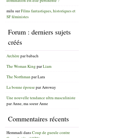
domination est-elle pertinente ?
milu
sur
Films fantastiques, historiques et
SF féministes
Forum : derniers sujets
créés
Archère
par
babach
The Woman King
par
Liam
The Northman
par
Lara
La bonne épouse
par
Arroway
Une nouvelle tendance ultra masculiniste
par
Anne, ma soeur Anne
Commentaires récents
Hemmadi
dans
Coup de gueule contre