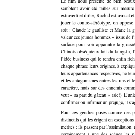
Le film nous présente de bien beaux 
semblent avoir été taillés sur mesur
extraverti et drôle, Rachid est avocat e
jouer le contre-stéréotype, on oppose 
soit : Claude le gaulliste et Marie la 
valeur ces jeunes hommes « issus de l’
surface pour voir apparaître la grossi
Chinois obséquieux fait du kung-fu, l’
l’idée business qui le rendra enfin ri
chaque phrase leurs origines, à explique
leurs appartenances respectives, ne leu
et les antagonismes entres les uns et l
caractère, mais sur des ennemis commu
veut « sa part du gâteau » (sic!). L’un
confirmer ou infirmer un préjugé, il s’a
Pour ces gendres posés comme des pr
distinctifs qui les érigent en exceptions
mérités ; ils passent par l’assimilation
certainement à une des scènes les p