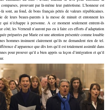
ux comparses, prouvant par là-même leur patriotisme. L’honneur est
là sont, au fond, de bons français pétris de valeurs républicaines.
ie de leurs beaux-parents à la messe de minuit et entonnent les
ère qui n’échappe à personne. A ce moment seulement entrent-ils
 côté, les Verneuil n’auront pas eu à faire ces efforts d’adaptation
 laquée préparées par Marie est une attention présentée comme louable
eunes hommes insinuent clairement qu’ils ne demandent rien de tel.
ifférence d’apparence que dès lors qu’il est totalement assimilé dans
nnes pour prouver qu’il a bien appris sa leçon d’intégration et qu’il
ur.