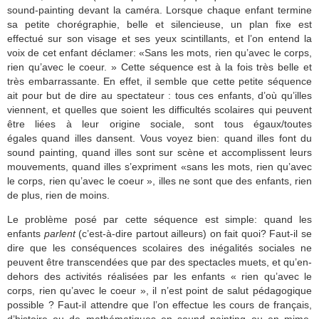
sound-painting devant la caméra. Lorsque chaque enfant termine
sa petite chorégraphie, belle et silencieuse, un plan fixe est
effectué sur son visage et ses yeux scintillants, et l’on entend la
voix de cet enfant déclamer: «Sans les mots, rien qu’avec le corps,
rien qu’avec le coeur. » Cette séquence est à la fois très belle et
très embarrassante. En effet, il semble que cette petite séquence
ait pour but de dire au spectateur : tous ces enfants, d’où qu’illes
viennent, et quelles que soient les difficultés scolaires qui peuvent
être liées à leur origine sociale, sont tous égaux/toutes
égales quand illes dansent. Vous voyez bien: quand illes font du
sound painting, quand illes sont sur scène et accomplissent leurs
mouvements, quand illes s’expriment «sans les mots, rien qu’avec
le corps, rien qu’avec le coeur », illes ne sont que des enfants, rien
de plus, rien de moins.
Le problème posé par cette séquence est simple: quand les
enfants
parlent
(c’est-à-dire partout ailleurs) on fait quoi? Faut-il se
dire que les conséquences scolaires des inégalités sociales ne
peuvent être transcendées que par des spectacles muets, et qu’en-
dehors des activités réalisées par les enfants « rien qu’avec le
corps, rien qu’avec le coeur », il n’est point de salut pédagogique
possible ? Faut-il attendre que l’on effectue les cours de français,
d’histoire ou de mathématiques en sound painting ou en mime,