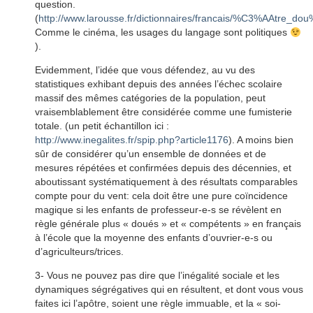
question.
(
http://www.larousse.fr/dictionnaires/francais/%C3%AAtre_
Comme le cinéma, les usages du langage sont politiques
).
Evidemment, l’idée que vous défendez, au vu des
statistiques exhibant depuis des années l’échec scolaire
massif des mêmes catégories de la population, peut
vraisemblablement être considérée comme une fumisterie
totale. (un petit échantillon ici :
http://www.inegalites.fr/spip.php?article1176
). A moins bien
sûr de considérer qu’un ensemble de données et de
mesures répétées et confirmées depuis des décennies, et
aboutissant systématiquement à des résultats comparables
compte pour du vent: cela doit être une pure coïncidence
magique si les enfants de professeur-e-s se révèlent en
règle générale plus « doués » et « compétents » en français
à l’école que la moyenne des enfants d’ouvrier-e-s ou
d’agriculteurs/trices.
3- Vous ne pouvez pas dire que l’inégalité sociale et les
dynamiques ségrégatives qui en résultent, et dont vous vous
faites ici l’apôtre, soient une règle immuable, et la « soi-