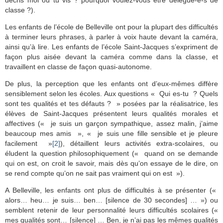
classe ?).
Les enfants de l’école de Belleville ont pour la plupart des difficultés
à terminer leurs phrases, à parler à voix haute devant la caméra,
ainsi qu’à lire. Les enfants de l’école Saint-Jacques s’expriment de
façon plus aisée devant la caméra comme dans la classe, et
travaillent en classe de façon quasi-autonome.
De plus, la perception que les enfants ont d’eux-mêmes diffère
sensiblement selon les écoles. Aux questions « Qui es-tu ? Quels
sont tes qualités et tes défauts ? » posées par la réalisatrice, les
élèves de Saint-Jacques présentent leurs qualités morales et
affectives (« je suis un garçon sympathique, assez malin, j’aime
beaucoup mes amis », « je suis une fille sensible et je pleure
facilement »
[2]
), détaillent leurs activités extra-scolaires, ou
éludent la question philosophiquement (« quand on se demande
qui on est, on croit le savoir, mais dès qu’on essaye de le dire, on
se rend compte qu’on ne sait pas vraiment qui on est »).
A Belleville, les enfants ont plus de difficultés à se présenter («
alors… heu… je suis… ben… [silence de 30 secondes] … ») ou
semblent retenir de leur personnalité leurs difficultés scolaires («
mes qualités sont… [silence] … Ben, je n’ai pas les mêmes qualités