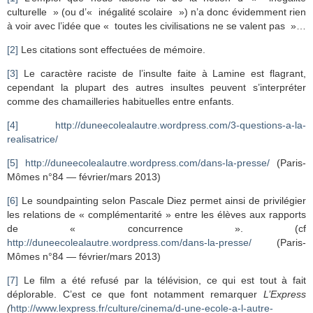
culturelle » (ou d’« inégalité scolaire ») n’a donc évidemment rien
à voir avec l’idée que « toutes les civilisations ne se valent pas »…
[2]
Les citations sont effectuées de mémoire.
[3]
Le caractère raciste de l’insulte faite à Lamine est flagrant,
cependant la plupart des autres insultes peuvent s’interpréter
comme des chamailleries habituelles entre enfants.
[4]
http://duneecolealautre.wordpress.com/3-questions-a-la-
realisatrice/
[5]
http://duneecolealautre.wordpress.com/dans-la-presse/
(Paris-
Mômes n°84 — février/mars 2013)
[6]
Le soundpainting selon Pascale Diez permet ainsi de privilégier
les relations de « complémentarité » entre les élèves aux rapports
de « concurrence ». (cf
http://duneecolealautre.wordpress.com/dans-la-presse/
(Paris-
Mômes n°84 — février/mars 2013)
[7]
Le film a été refusé par la télévision, ce qui est tout à fait
déplorable. C’est ce que font notamment remarquer
L’Express
(
http://www.lexpress.fr/culture/cinema/d-une-ecole-a-l-autre-