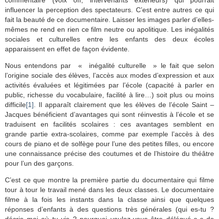
influencer la perception des spectateurs. C’est entre autres ce qui
fait la beauté de ce documentaire. Laisser les images parler d’elles-
mêmes ne rend en rien ce film neutre ou apolitique. Les inégalités
sociales et culturelles entre les enfants des deux écoles
apparaissent en effet de façon évidente.
Nous entendons par « inégalité culturelle » le fait que selon
l’origine sociale des élèves, l’accès aux modes d’expression et aux
activités évaluées et légitimées par l’école (capacité à parler en
public, richesse du vocabulaire, facilité à lire…) soit plus ou moins
difficile
[1]
. Il apparaît clairement que les élèves de l’école Saint –
Jacques bénéficient d’avantages qui sont réinvestis à l’école et se
traduisent en facilités scolaires : ces avantages semblent en
grande partie extra-scolaires, comme par exemple l’accès à des
cours de piano et de solfège pour l’une des petites filles, ou encore
une connaissance précise des coutumes et de l’histoire du théâtre
pour l’un des garçons.
C’est ce que montre la première partie du documentaire qui filme
tour à tour le travail mené dans les deux classes. Le documentaire
filme à la fois les instants dans la classe ainsi que quelques
réponses d’enfants à des questions très générales (qui es-tu ?
décris moi où tu vis ? pourquoi voulez-vous être délégué-e-s de