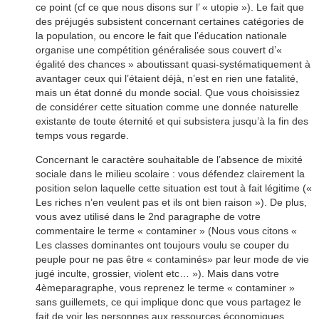
ce point (cf ce que nous disons sur l’ « utopie »). Le fait que
des préjugés subsistent concernant certaines catégories de
la population, ou encore le fait que l’éducation nationale
organise une compétition généralisée sous couvert d’«
égalité des chances » aboutissant quasi-systématiquement à
avantager ceux qui l’étaient déjà, n’est en rien une fatalité,
mais un état donné du monde social. Que vous choisissiez
de considérer cette situation comme une donnée naturelle
existante de toute éternité et qui subsistera jusqu’à la fin des
temps vous regarde.
Concernant le caractère souhaitable de l’absence de mixité
sociale dans le milieu scolaire : vous défendez clairement la
position selon laquelle cette situation est tout à fait légitime («
Les riches n’en veulent pas et ils ont bien raison »). De plus,
vous avez utilisé dans le 2nd paragraphe de votre
commentaire le terme « contaminer » (Nous vous citons «
Les classes dominantes ont toujours voulu se couper du
peuple pour ne pas être « contaminés» par leur mode de vie
jugé inculte, grossier, violent etc… »). Mais dans votre
4èmeparagraphe, vous reprenez le terme « contaminer »
sans guillemets, ce qui implique donc que vous partagez le
fait de voir les personnes aux ressources économiques