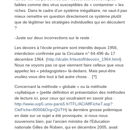
faibles comme des virus susceptibles de « contaminer » les
riches. Dans le cadre d’un système inégalitaire, ne vaut-il pas
mieux remettre en question directement ce système plutôt
que de légitimer les stratégies individuelles qui en découlent
?
-Juste sur deux incorrections sur le reste :
Les devoirs à l’école primaire sont interdits depuis 1956,
interdiction confirmée par la Circulaire n° 64-496 du 17
décembre 1964. (
http://dcalin.fr/textoff/devoirs_1964.html
).
Nous ne voyons pas ce que viennent faire celleux que vous
appelez les « pédagogistes» là-dedans. Mais peut-être
vouliez-vous dire tout à fait autre chose… [?]
Concernant la méthode « globale » ou la méthode
«syllabique » (petite définition et présentation des méthodes
de lecture ici, pour ceux qui voudraient en savoir plus :
http://www.uvp5.univ-paris5.fr/TFL/AC/AffFicheT.asp?
CleFiche=8000&Org=QUTH
) la dernière grosse polémique
en date sur ce sujet a été provoquée, si nous nous
souvenons bien, par l’ancien ministre de l’Education
nationale Gilles de Robien, qui en décembre 2005, avait