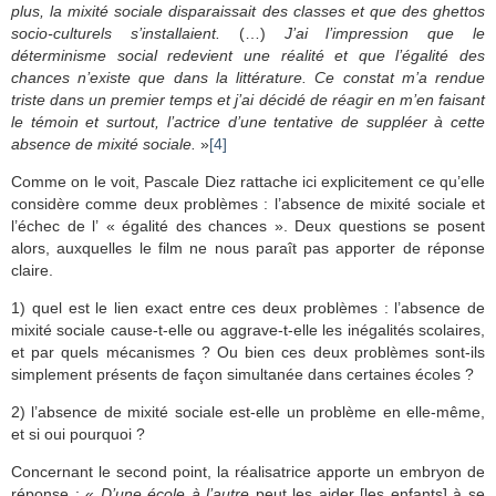
plus, la mixité sociale disparaissait des classes et que des ghettos
socio-culturels s’installaient.
(…)
J’ai l’impression que le
déterminisme social redevient une réalité et que l’égalité des
chances n’existe que dans la littérature. Ce constat m’a rendue
triste dans un premier temps et j’ai décidé de réagir en m’en faisant
le témoin et surtout, l’actrice d’une tentative de suppléer à cette
absence de mixité sociale.
»
[4]
Comme on le voit, Pascale Diez rattache ici explicitement ce qu’elle
considère comme deux problèmes : l’absence de mixité sociale et
l’échec de l’ « égalité des chances ». Deux questions se posent
alors, auxquelles le film ne nous paraît pas apporter de réponse
claire.
1) quel est le lien exact entre ces deux problèmes : l’absence de
mixité sociale cause-t-elle ou aggrave-t-elle les inégalités scolaires,
et par quels mécanismes ? Ou bien ces deux problèmes sont-ils
simplement présents de façon simultanée dans certaines écoles ?
2) l’absence de mixité sociale est-elle un problème en elle-même,
et si oui pourquoi ?
Concernant le second point, la réalisatrice apporte un embryon de
réponse : «
D’une école à l’autre
peut les aider [les enfants] à se