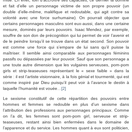
et fait d’elle un personnage victime de son propre pouvoir (un
double d’elle-même, maléfique et redoutable, qui agit contre sa
volonté avec une force surhumaine). On pourrait objecter que
certains personnages masculins sont eux-aussi, dans une certaine
mesure, dominés par leurs pouvoirs. Isaac Mendez, par exemple,
souffre de son don de précognition qui lui permet de voir l’avenir et
de le peindre lorsqu’il se trouve dans un état second. Son pouvoir
est comme une force qui s’empare de lui sans qu’il puisse la
maîtriser. Il semble ainsi comparable aux personnages féminins
passifs ou dépassées par leur pouvoir. Sauf que son personnage a
une toute autre dimension que les vulgaires serveuses, pom-pom
girls et strip-teaseuses représentant le « sexe faible » dans la
série : il est l’artiste visionnaire, à la fois génial et tourmenté, qui est
comme inspiré par Dieu puisqu’il peut voir à l’avance le destin à
laquelle l’humanité est vouée…
[2]
Le sexisme constitutif de cette répartition des pouvoirs entre
hommes et femmes se redouble en plus d’un sexisme dans
l’attribution des professions aux personnages principaux. Comme
on l’a dit, les femmes sont pom-pom girl, serveuse et strip-
teaseuses, restant ainsi bien enfermées dans le domaine de
l’apparence et du service. Les hommes quant à eux sont politicien,