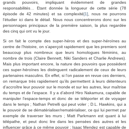
grands pouvoirs, impliquant évidemment de grandes
responsabilités… Etant donnée la longueur de cette série (78
épisode de 42 minutes) et sa complexité
[1]
, nous ne pourrons
l’étudier ici dans le détail. Nous nous concentrerons donc sur les
personnages principaux de la première saison, la plus regardée
des cinq qui ont vu le jour.
Si on fait le compte des super-héros et des super-héroïnes au
centre de l’histoire, on s’aperçoit rapidement que les premiers sont
beaucoup plus nombreux que leurs homologues féminins, au
nombre de trois (Claire Bennett, Niki Sanders et Charlie Andrews).
Mais plus important encore, la nature des pouvoirs que possèdent
ces super-héroïnes les distinguent radicalement de ceux de leurs
partenaires masculins. En effet, si l’on passe en revue ces derniers,
on remarque très rapidement qu’ils permettent à leurs détenteurs
d’accroître leur pouvoir sur le monde et sur les autres, leur maîtrise
du temps et de l’espace. Il y a d’abord Hiro Nakamura, capable de
manipuler l’espace-temps et donc de se téléporter et de voyager
dans le temps ; Nathan Petrelli qui peut voler ; D.L. Hawkins, qui a
le pouvoir de se dématérialiser/rematérialiser, ce qui lui permet par
exemple de traverser les murs ; Matt Parkmann est quant à lui
télépathe, et peut donc lire dans les pensées des autres et les
influencer grâce à ce même pouvoir ; Isaac Mendez est capable de