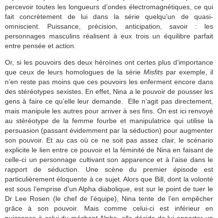
percevoir toutes les longueurs d’ondes électromagnétiques, ce qui
fait concrètement de lui dans la série quelqu’un de quasi-
omniscient. Puissance, précision, anticipation, savoir : les
personnages masculins réalisent à eux trois un équilibre parfait
entre pensée et action.
Or, si les pouvoirs des deux héroïnes ont certes plus d’importance
que ceux de leurs homologues de la série
Misfits
par exemple, il
n’en reste pas moins que ces pouvoirs les enferment encore dans
des stéréotypes sexistes. En effet, Nina a le pouvoir de pousser les
gens à faire ce qu’elle leur demande. Elle n’agit pas directement,
mais manipule les autres pour arriver à ses fins. On est ici renvoyé
au stéréotype de la femme fourbe et manipulatrice qui utilise la
persuasion (passant évidemment par la séduction) pour augmenter
son pouvoir. Et au cas où ce ne soit pas assez clair, le scénario
explicite le lien entre ce pouvoir et la féminité de Nina en faisant de
celle-ci un personnage cultivant son apparence et à l’aise dans le
rapport de séduction. Une scène du premier épisode est
particulièrement éloquente à ce sujet. Alors que Bill, dont la volonté
est sous l’emprise d’un Alpha diabolique, est sur le point de tuer le
Dr Lee Rosen (le chef de l’équipe), Nina tente de l’en empêcher
grâce à son pouvoir. Mais comme celui-ci est inférieur en