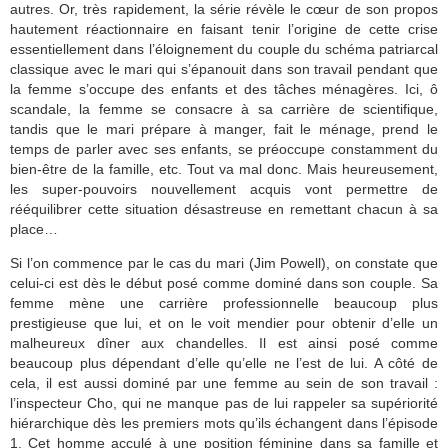
autres. Or, très rapidement, la série révèle le cœur de son propos
hautement réactionnaire en faisant tenir l’origine de cette crise
essentiellement dans l’éloignement du couple du schéma patriarcal
classique avec le mari qui s’épanouit dans son travail pendant que
la femme s’occupe des enfants et des tâches ménagères. Ici, ô
scandale, la femme se consacre à sa carrière de scientifique,
tandis que le mari prépare à manger, fait le ménage, prend le
temps de parler avec ses enfants, se préoccupe constamment du
bien-être de la famille, etc. Tout va mal donc. Mais heureusement,
les super-pouvoirs nouvellement acquis vont permettre de
rééquilibrer cette situation désastreuse en remettant chacun à sa
place…
Si l’on commence par le cas du mari (Jim Powell), on constate que
celui-ci est dès le début posé comme dominé dans son couple. Sa
femme mène une carrière professionnelle beaucoup plus
prestigieuse que lui, et on le voit mendier pour obtenir d’elle un
malheureux dîner aux chandelles. Il est ainsi posé comme
beaucoup plus dépendant d’elle qu’elle ne l’est de lui. A côté de
cela, il est aussi dominé par une femme au sein de son travail :
l’inspecteur Cho, qui ne manque pas de lui rappeler sa supériorité
hiérarchique dès les premiers mots qu’ils échangent dans l’épisode
1. Cet homme acculé à une position féminine dans sa famille et