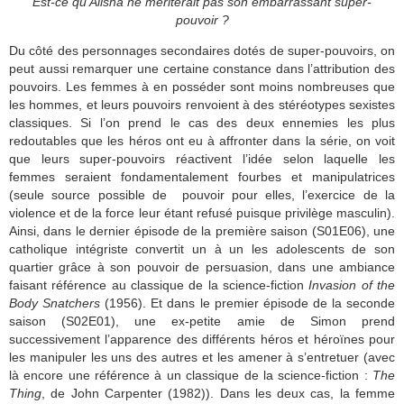
Est-ce qu’Alisha ne mériterait pas son embarrassant super-
pouvoir ?
Du côté des personnages secondaires dotés de super-pouvoirs, on
peut aussi remarquer une certaine constance dans l’attribution des
pouvoirs. Les femmes à en posséder sont moins nombreuses que
les hommes, et leurs pouvoirs renvoient à des stéréotypes sexistes
classiques. Si l’on prend le cas des deux ennemies les plus
redoutables que les héros ont eu à affronter dans la série, on voit
que leurs super-pouvoirs réactivent l’idée selon laquelle les
femmes seraient fondamentalement fourbes et manipulatrices
(seule source possible de pouvoir pour elles, l’exercice de la
violence et de la force leur étant refusé puisque privilège masculin).
Ainsi, dans le dernier épisode de la première saison (S01E06), une
catholique intégriste convertit un à un les adolescents de son
quartier grâce à son pouvoir de persuasion, dans une ambiance
faisant référence au classique de la science-fiction
Invasion of the
Body Snatchers
(1956). Et dans le premier épisode de la seconde
saison (S02E01), une ex-petite amie de Simon prend
successivement l’apparence des différents héros et héroïnes pour
les manipuler les uns des autres et les amener à s’entretuer (avec
là encore une référence à un classique de la science-fiction :
The
Thing
, de John Carpenter (1982)). Dans les deux cas, la femme