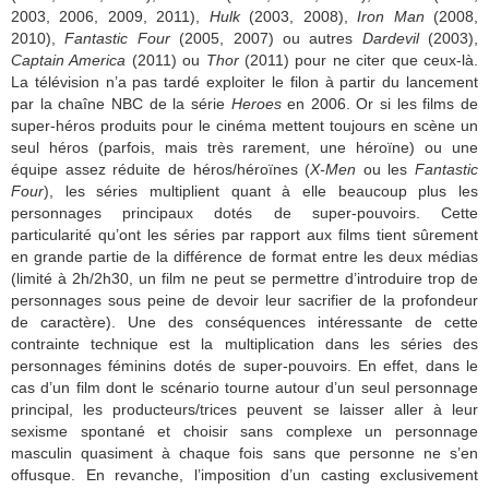
2003, 2006, 2009, 2011),
Hulk
(2003, 2008),
Iron Man
(2008,
2010),
Fantastic Four
(2005, 2007) ou autres
Dardevil
(2003),
Captain America
(2011) ou
Thor
(2011) pour ne citer que ceux-là.
La télévision n’a pas tardé exploiter le filon à partir du lancement
par la chaîne NBC de la série
Heroes
en 2006. Or si les films de
super-héros produits pour le cinéma mettent toujours en scène un
seul héros (parfois, mais très rarement, une héroïne) ou une
équipe assez réduite de héros/héroïnes (
X-Men
ou les
Fantastic
Four
), les séries multiplient quant à elle beaucoup plus les
personnages principaux dotés de super-pouvoirs. Cette
particularité qu’ont les séries par rapport aux films tient sûrement
en grande partie de la différence de format entre les deux médias
(limité à 2h/2h30, un film ne peut se permettre d’introduire trop de
personnages sous peine de devoir leur sacrifier de la profondeur
de caractère). Une des conséquences intéressante de cette
contrainte technique est la multiplication dans les séries des
personnages féminins dotés de super-pouvoirs. En effet, dans le
cas d’un film dont le scénario tourne autour d’un seul personnage
principal, les producteurs/trices peuvent se laisser aller à leur
sexisme spontané et choisir sans complexe un personnage
masculin quasiment à chaque fois sans que personne ne s’en
offusque. En revanche, l’imposition d’un casting exclusivement