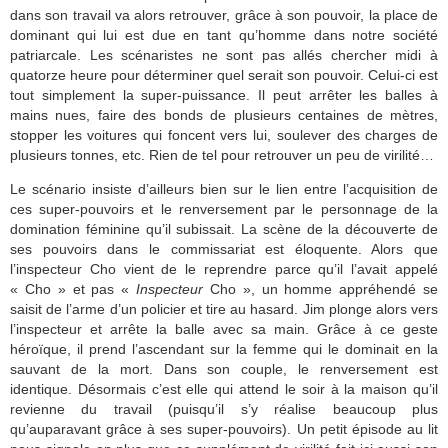
dans son travail va alors retrouver, grâce à son pouvoir, la place de
dominant qui lui est due en tant qu’homme dans notre société
patriarcale. Les scénaristes ne sont pas allés chercher midi à
quatorze heure pour déterminer quel serait son pouvoir. Celui-ci est
tout simplement la super-puissance. Il peut arrêter les balles à
mains nues, faire des bonds de plusieurs centaines de mètres,
stopper les voitures qui foncent vers lui, soulever des charges de
plusieurs tonnes, etc. Rien de tel pour retrouver un peu de virilité…
Le scénario insiste d’ailleurs bien sur le lien entre l’acquisition de
ces super-pouvoirs et le renversement par le personnage de la
domination féminine qu’il subissait. La scène de la découverte de
ses pouvoirs dans le commissariat est éloquente. Alors que
l’inspecteur Cho vient de le reprendre parce qu’il l’avait appelé
« Cho » et pas «
Inspecteur
Cho », un homme appréhendé se
saisit de l’arme d’un policier et tire au hasard. Jim plonge alors vers
l’inspecteur et arrête la balle avec sa main. Grâce à ce geste
héroïque, il prend l’ascendant sur la femme qui le dominait en la
sauvant de la mort. Dans son couple, le renversement est
identique. Désormais c’est elle qui attend le soir à la maison qu’il
revienne du travail (puisqu’il s’y réalise beaucoup plus
qu’auparavant grâce à ses super-pouvoirs). Un petit épisode au lit