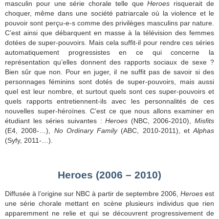
masculin pour une série chorale telle que
Heroes
risquerait de
choquer, même dans une société patriarcale où la violence et le
pouvoir sont perçu-e-s comme des privilèges masculins par nature.
C’est ainsi que débarquent en masse à la télévision des femmes
dotées de super-pouvoirs. Mais cela suffit-il pour rendre ces séries
automatiquement progressistes en ce qui concerne la
représentation qu’elles donnent des rapports sociaux de sexe ?
Bien sûr que non. Pour en juger, il ne suffit pas de savoir si des
personnages féminins sont dotés de super-pouvoirs, mais aussi
quel est leur nombre, et surtout quels sont ces super-pouvoirs et
quels rapports entretiennent-ils avec les personnalités de ces
nouvelles super-héroïnes. C’est ce que nous allons examiner en
étudiant les séries suivantes :
Heroes
(NBC, 2006-2010),
Misfits
(E4, 2008-…),
No Ordinary Family
(ABC, 2010-2011), et
Alphas
(Syfy, 2011-…).
Heroes (2006 – 2010)
Diffusée à l’origine sur NBC à partir de septembre 2006,
Heroes
est
une série chorale mettant en scène plusieurs individus que rien
apparemment ne relie et qui se découvrent progressivement de