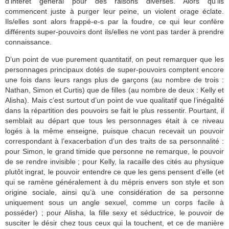
d’intérêt général pour des raisons diverses. Alors qu’ils
commencent juste à purger leur peine, un violent orage éclate.
Ils/elles sont alors frappé-e-s par la foudre, ce qui leur confère
différents super-pouvoirs dont ils/elles ne vont pas tarder à prendre
connaissance.
D’un point de vue purement quantitatif, on peut remarquer que les
personnages principaux dotés de super-pouvoirs comptent encore
une fois dans leurs rangs plus de garçons (au nombre de trois :
Nathan, Simon et Curtis) que de filles (au nombre de deux : Kelly et
Alisha). Mais c’est surtout d’un point de vue qualitatif que l’inégalité
dans la répartition des pouvoirs se fait le plus ressentir. Pourtant, il
semblait au départ que tous les personnages était à ce niveau
logés à la même enseigne, puisque chacun recevait un pouvoir
correspondant à l’exacerbation d’un des traits de sa personnalité :
pour Simon, le grand timide que personne ne remarque, le pouvoir
de se rendre invisible ; pour Kelly, la racaille des cités au physique
plutôt ingrat, le pouvoir entendre ce que les gens pensent d’elle (et
qui se ramène généralement à du mépris envers son style et son
origine sociale, ainsi qu’à une considération de sa personne
uniquement sous un angle sexuel, comme un corps facile à
posséder) ; pour Alisha, la fille sexy et séductrice, le pouvoir de
susciter le désir chez tous ceux qui la touchent, et ce de manière