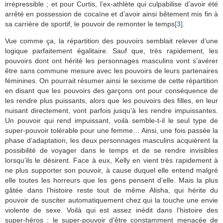
irrépressible ; et pour Curtis, l’ex-athlète qui culpabilise d’avoir été
arrêté en possession de cocaïne et d’avoir ainsi bêtement mis fin à
sa carrière de sportif, le pouvoir de remonter le temps
[3]
.
Vue comme ça, la répartition des pouvoirs semblait relever d’une
logique parfaitement égalitaire. Sauf que, très rapidement, les
pouvoirs dont ont hérité les personnages masculins vont s’avérer
être sans commune mesure avec les pouvoirs de leurs partenaires
féminines. On pourrait résumer ainsi le sexisme de cette répartition
en disant que les pouvoirs des garçons ont pour conséquence de
les rendre plus puissants, alors que les pouvoirs des filles, en leur
nuisant directement, vont parfois jusqu’à les rendre impuissantes.
Un pouvoir qui rend impuissant, voilà semble-t-il le seul type de
super-pouvoir tolérable pour une femme… Ainsi, une fois passée la
phase d’adaptation, les deux personnages masculins acquièrent la
possibilité de voyager dans le temps et de se rendre invisibles
lorsqu’ils le désirent. Face à eux, Kelly en vient très rapidement à
ne plus supporter son pouvoir, à cause duquel elle entend malgré
elle toutes les horreurs que les gens pensent d’elle. Mais la plus
gâtée dans l’histoire reste tout de même Alisha, qui hérite du
pouvoir de susciter automatiquement chez qui la touche une envie
violente de sexe. Voilà qui est assez inédit dans l’histoire des
super-héros : le super-pouvoir d’être constamment menacée de