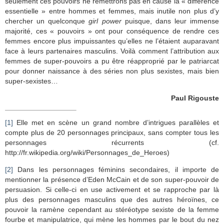
seulement ces pouvoirs ne remettrons pas en cause la « différence
essentielle » entre hommes et femmes, mais inutile non plus d’y
chercher un quelconque
girl power
puisque, dans leur immense
majorité, ces « pouvoirs » ont pour conséquence de rendre ces
femmes encore plus impuissantes qu’elles ne l’étaient auparavant
face à leurs partenaires masculins. Voilà comment l’attribution aux
femmes de super-pouvoirs a pu être réapproprié par le patriarcat
pour donner naissance à des séries non plus sexistes, mais bien
super-sexistes…
Paul Rigouste
[1]
Elle met en scène un grand nombre d’intrigues parallèles et
compte plus de 20 personnages principaux, sans compter tous les
personnages récurrents (cf.
http://fr.wikipedia.org/wiki/Personnages_de_Heroes)
[2]
Dans les personnages féminins secondaires, il importe de
mentionner la présence d’Eden McCain et de son super-pouvoir de
persuasion. Si celle-ci en use activement et se rapproche par là
plus des personnages masculins que des autres héroïnes, ce
pouvoir la ramène cependant au stéréotype sexiste de la femme
fourbe et manipulatrice, qui mène les hommes par le bout du nez