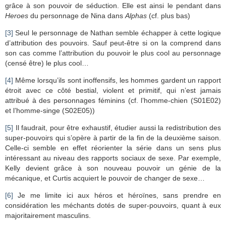
grâce à son pouvoir de séduction. Elle est ainsi le pendant dans
Heroes
du personnage de Nina dans
Alphas
(cf. plus bas)
[3]
Seul le personnage de Nathan semble échapper à cette logique
d’attribution des pouvoirs. Sauf peut-être si on la comprend dans
son cas comme l’attribution du pouvoir le plus cool au personnage
(censé être) le plus cool…
[4]
Même lorsqu’ils sont inoffensifs, les hommes gardent un rapport
étroit avec ce côté bestial, violent et primitif, qui n’est jamais
attribué à des personnages féminins (cf. l’homme-chien (S01E02)
et l’homme-singe (S02E05))
[5]
Il faudrait, pour être exhaustif, étudier aussi la redistribution des
super-pouvoirs qui s’opère à partir de la fin de la deuxième saison.
Celle-ci semble en effet réorienter la série dans un sens plus
intéressant au niveau des rapports sociaux de sexe. Par exemple,
Kelly devient grâce à son nouveau pouvoir un génie de la
mécanique, et Curtis acquiert le pouvoir de changer de sexe…
[6]
Je me limite ici aux héros et héroïnes, sans prendre en
considération les méchants dotés de super-pouvoirs, quant à eux
majoritairement masculins.