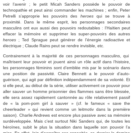
voir l’avenir ; le petit Micah Sanders possède le pouvoir de
technopathie et peut ainsi commander les machines ; enfin, Peter
Petrelli s’approprie les pouvoirs des
heroes
qui se trouve à
proximité. Dans le même esprit, les personnages secondaires
masculins ont eux aussi des pouvoirs redoutables : l’Haïtien peut
effacer la mémoire et supprimer les super-pouvoirs des autres
heroes
; Ted Sprague peut générer de l’énergie radioactive et
électrique ; Claude Rains peut se rendre invisible, etc.
Contrairement à la majorité de ces personnages masculins, qui
maîtrisent leur pouvoir et jouent ainsi un rôle actif dans l’histoire,
les personnages féminins sont d’emblée mis par le scénario dans
une position de passivité. Claire Bennett a le pouvoir d’auto-
guérison, qui agit par définition indépendamment de sa volonté. Et
si elle peut, au début de la série, utiliser activement ce pouvoir pour
aller sauver un homme prisonnier des flammes sans être blessée,
elle sera assez rapidement cantonnée au rôle relativement passif
de « la pom-pom girl à sauver » (cf. le fameux « save the
cheerleader » qui revient comme un leitmotiv dans la première
saison). Charlie Andrews est encore plus passive avec sa mémoire
surdéveloppée. Mais c’est surtout Niki Sanders qui, de toutes les
héroïnes, subit le plus la situation dans laquelle son pouvoir l’a
mise. En effet, loin d’accroître ses capacités, ce dernier la domine