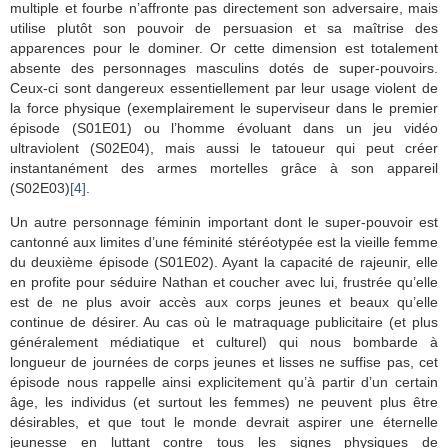
multiple et fourbe n’affronte pas directement son adversaire, mais
utilise plutôt son pouvoir de persuasion et sa maîtrise des
apparences pour le dominer. Or cette dimension est totalement
absente des personnages masculins dotés de super-pouvoirs.
Ceux-ci sont dangereux essentiellement par leur usage violent de
la force physique (exemplairement le superviseur dans le premier
épisode (S01E01) ou l’homme évoluant dans un jeu vidéo
ultraviolent (S02E04), mais aussi le tatoueur qui peut créer
instantanément des armes mortelles grâce à son appareil
(S02E03)
[4]
.
Un autre personnage féminin important dont le super-pouvoir est
cantonné aux limites d’une féminité stéréotypée est la vieille femme
du deuxième épisode (S01E02). Ayant la capacité de rajeunir, elle
en profite pour séduire Nathan et coucher avec lui, frustrée qu’elle
est de ne plus avoir accès aux corps jeunes et beaux qu’elle
continue de désirer. Au cas où le matraquage publicitaire (et plus
généralement médiatique et culturel) qui nous bombarde à
longueur de journées de corps jeunes et lisses ne suffise pas, cet
épisode nous rappelle ainsi explicitement qu’à partir d’un certain
âge, les individus (et surtout les femmes) ne peuvent plus être
désirables, et que tout le monde devrait aspirer une éternelle
jeunesse en luttant contre tous les signes physiques de