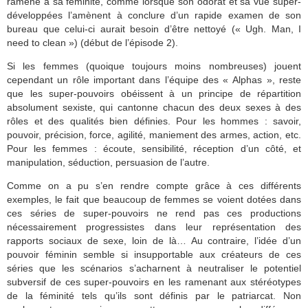
ramené à sa féminité, comme lorsque son odorat et sa vue super-
développées l’amènent à conclure d’un rapide examen de son
bureau que celui-ci aurait besoin d’être nettoyé (« Ugh. Man, I
need to clean ») (début de l’épisode 2).
Si les femmes (quoique toujours moins nombreuses) jouent
cependant un rôle important dans l’équipe des « Alphas », reste
que les super-pouvoirs obéissent à un principe de répartition
absolument sexiste, qui cantonne chacun des deux sexes à des
rôles et des qualités bien définies. Pour les hommes : savoir,
pouvoir, précision, force, agilité, maniement des armes, action, etc.
Pour les femmes : écoute, sensibilité, réception d’un côté, et
manipulation, séduction, persuasion de l’autre.
Comme on a pu s’en rendre compte grâce à ces différents
exemples, le fait que beaucoup de femmes se voient dotées dans
ces séries de super-pouvoirs ne rend pas ces productions
nécessairement progressistes dans leur représentation des
rapports sociaux de sexe, loin de là… Au contraire, l’idée d’un
pouvoir féminin semble si insupportable aux créateurs de ces
séries que les scénarios s’acharnent à neutraliser le potentiel
subversif de ces super-pouvoirs en les ramenant aux stéréotypes
de la féminité tels qu’ils sont définis par le patriarcat. Non