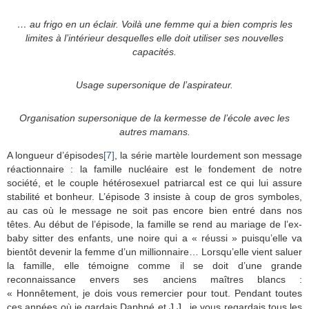
… au frigo en un éclair. Voilà une femme qui a bien compris les
limites à l’intérieur desquelles elle doit utiliser ses nouvelles
capacités.
Usage supersonique de l’aspirateur.
Organisation supersonique de la kermesse de l’école avec les
autres mamans.
A longueur d’épisodes
[7]
, la série martèle lourdement son message
réactionnaire : la famille nucléaire est le fondement de notre
société, et le couple hétérosexuel patriarcal est ce qui lui assure
stabilité et bonheur. L’épisode 3 insiste à coup de gros symboles,
au cas où le message ne soit pas encore bien entré dans nos
têtes. Au début de l’épisode, la famille se rend au mariage de l’ex-
baby sitter des enfants, une noire qui a « réussi » puisqu’elle va
bientôt devenir la femme d’un millionnaire… Lorsqu’elle vient saluer
la famille, elle témoigne comme il se doit d’une grande
reconnaissance envers ses anciens maîtres blancs :
« Honnêtement, je dois vous remercier pour tout. Pendant toutes
ces années où je gardais Daphné et J.J., je vous regardais tous les