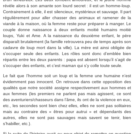
révèle alors à son amante son lourd secret : il est un homme-loup.
Contrairement à elle, il est silencieux, mystérieux et sauvage. Il part
régulièrement pour aller chasser des animaux et ramener de la
viande à la maison, où la femme reste pour préparer à manger. Le
couple donne naissance à deux enfants moitié humains moitié
loups, Yuki et Ame. A la naissance du deuxième enfant, le père
disparaît brutalement (la famille retrouvera peu de temps après son
cadavre de loup mort dans la ville). La mère est ainsi obligée de
s’occuper seule des enfants. Les rôles sont donc d’emblée bien
répartis entre les deux parents : papa est absent lorsqu’il s’agit de
s’occuper des enfants, et c’est maman qui s’y colle toute seule.
Le fait que l’homme soit un loup et la femme une humaine n’est
évidemment pas innocent. On retrouve dans cette opposition des
qualités que notre société assigne respectivement aux hommes et
aux femmes (les premiers ne parlent pas mais agissent, ce sont
des aventuriers/chasseurs dans l’âme, ils ont de la violence en eux,
etc., les secondes sont bien chez elles, elles ne sont pas solitaires
mais au contraire des « êtres pour autrui » et dépendants des
autres, elles ne sont pas sauvages mais savent se tenir, bien
s’habiller, etc.).
Si la suite de l’histoire avait eu pour objet de remettre en question