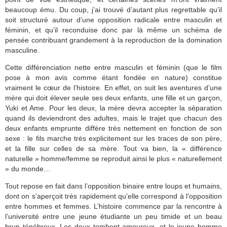
beaucoup ému. Du coup, j’ai trouvé d’autant plus regrettable qu’il
soit structuré autour d’une opposition radicale entre masculin et
féminin, et qu’il reconduise donc par là même un schéma de
pensée contribuant grandement à la reproduction de la domination
masculine.
Cette différenciation nette entre masculin et féminin (que le film
pose à mon avis comme étant fondée en nature) constitue
vraiment le cœur de l’histoire. En effet, on suit les aventures d’une
mère qui doit élever seule ses deux enfants, une fille et un garçon,
Yuki et Ame. Pour les deux, la mère devra accepter la séparation
quand ils deviendront des adultes, mais le trajet que chacun des
deux enfants emprunte diffère très nettement en fonction de son
sexe : le fils marche très explicitement sur les traces de son père,
et la fille sur celles de sa mère. Tout va bien, la « différence
naturelle » homme/femme se reproduit ainsi le plus « naturellement
» du monde…
Tout repose en fait dans l’opposition binaire entre loups et humains,
dont on s’aperçoit très rapidement qu’elle correspond à l’opposition
entre hommes et femmes. L’histoire commence par la rencontre à
l’université entre une jeune étudiante un peu timide et un beau
brun ténébreux. Les deux tombent amoureux, et le jeune homme