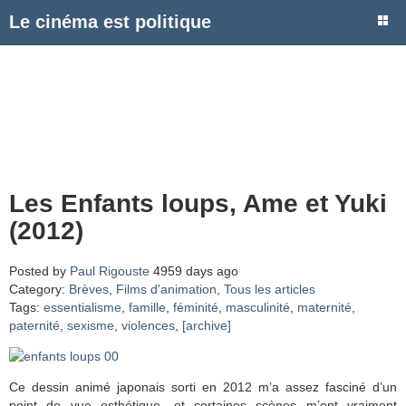
Le cinéma est politique
Les Enfants loups, Ame et Yuki
(2012)
Posted by
Paul Rigouste
4959 days ago
Category:
Brèves
,
Films d'animation
,
Tous les articles
Tags:
essentialisme
,
famille
,
féminité
,
masculinité
,
maternité
,
paternité
,
sexisme
,
violences
,
[archive]
Ce dessin animé japonais sorti en 2012 m’a assez fasciné d’un
point de vue esthétique, et certaines scènes m’ont vraiment