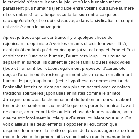
la créativité s’épanouit dans la joie, et où les humains même
paraissent plus humains (l’entraide entre voisins qui sauve la mère
et ses enfants), on a toujours cette tension entre ce qui est
sauvage/civilisé, et ce qui est sauvage dans la civilisation et ce qui
est civilisé dans la sauvagerie.
Après, je trouve qu’au contraire, il y a quelque chose de
réjouissant, d’optimiste à voir les enfants choisir leur voie. Et là,
c’est plutôt en tant qu’éducatrice que j’ai vu cet aspect. Ame et Yuki
choisissent : l’une sera humain, l’autre sera loup. Leur route se
séparent et surtout, ils quittent le cadre familial où les deux voies
(loup et humain) leur étaient également proposée. J’aurais été
déçue d’une fin où ils restent gentiment chez maman en alternant
humain le jour, loup la nuit (cette hypothèse de domestication de
l’animalité intérieure n’est pas non plus en accord avec certaines
traditions spirituelles japonaises animistes comme le shinto).
J’imagine que c’est le cheminement de tout enfant qui va d’abord
tenter de se conformer au modèle que ses parents montrent avant
de choisir, en retenant telle ou telle chose de leur éducation, sans
que ce soit forcément la voie que d’autres voulaient pour eux. On
voit d’ailleurs les deux enfants s’opposer à l’éducation que
dispense leur mère : la fillette se plaint de la « sauvagerie » de leur
mode de vie, et le garçon fuit la vie collective que la maman tente