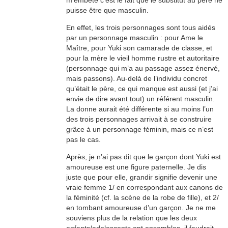
m’embête c’est le fait que le substitut au père ne
puisse être que masculin.
En effet, les trois personnages sont tous aidés
par un personnage masculin : pour Ame le
Maître, pour Yuki son camarade de classe, et
pour la mère le vieil homme rustre et autoritaire
(personnage qui m’a au passage assez énervé,
mais passons). Au-delà de l’individu concret
qu’était le père, ce qui manque est aussi (et j’ai
envie de dire avant tout) un référent masculin.
La donne aurait été différente si au moins l’un
des trois personnages arrivait à se construire
grâce à un personnage féminin, mais ce n’est
pas le cas.
Après, je n’ai pas dit que le garçon dont Yuki est
amoureuse est une figure paternelle. Je dis
juste que pour elle, grandir signifie devenir une
vraie femme 1/ en correspondant aux canons de
la féminité (cf. la scène de la robe de fille), et 2/
en tombant amoureuse d’un garçon. Je ne me
souviens plus de la relation que les deux