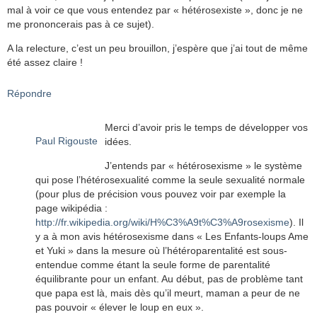
mal à voir ce que vous entendez par « hétérosexiste », donc je ne
me prononcerais pas à ce sujet).
A la relecture, c’est un peu brouillon, j’espère que j’ai tout de même
été assez claire !
Répondre
Merci d’avoir pris le temps de développer vos
Paul Rigouste
idées.
J’entends par « hétérosexisme » le système
qui pose l’hétérosexualité comme la seule sexualité normale
(pour plus de précision vous pouvez voir par exemple la
page wikipédia :
http://fr.wikipedia.org/wiki/H%C3%A9t%C3%A9rosexisme
). Il
y a à mon avis hétérosexisme dans « Les Enfants-loups Ame
et Yuki » dans la mesure où l’hétéroparentalité est sous-
entendue comme étant la seule forme de parentalité
équilibrante pour un enfant. Au début, pas de problème tant
que papa est là, mais dès qu’il meurt, maman a peur de ne
pas pouvoir « élever le loup en eux ».