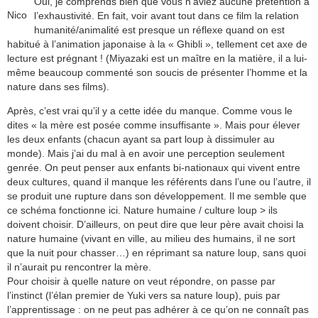
Oui, je comprends bien que vous n’aviez aucune prétention à
Nico
l’exhaustivité. En fait, voir avant tout dans ce film la relation
humanité/animalité est presque un réflexe quand on est
habitué à l’animation japonaise à la « Ghibli », tellement cet axe de
lecture est prégnant ! (Miyazaki est un maître en la matière, il a lui-
même beaucoup commenté son soucis de présenter l’homme et la
nature dans ses films).
Après, c’est vrai qu’il y a cette idée du manque. Comme vous le
dites « la mère est posée comme insuffisante ». Mais pour élever
les deux enfants (chacun ayant sa part loup à dissimuler au
monde). Mais j’ai du mal à en avoir une perception seulement
genrée. On peut penser aux enfants bi-nationaux qui vivent entre
deux cultures, quand il manque les référents dans l’une ou l’autre, il
se produit une rupture dans son développement. Il me semble que
ce schéma fonctionne ici. Nature humaine / culture loup > ils
doivent choisir. D’ailleurs, on peut dire que leur père avait choisi la
nature humaine (vivant en ville, au milieu des humains, il ne sort
que la nuit pour chasser…) en réprimant sa nature loup, sans quoi
il n’aurait pu rencontrer la mère.
Pour choisir à quelle nature on veut répondre, on passe par
l’instinct (l’élan premier de Yuki vers sa nature loup), puis par
l’apprentissage : on ne peut pas adhérer à ce qu’on ne connaît pas