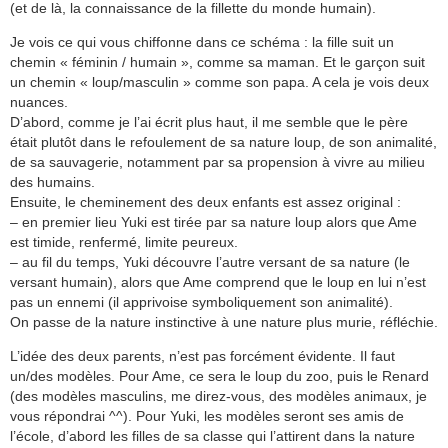
(et de là, la connaissance de la fillette du monde humain).
Je vois ce qui vous chiffonne dans ce schéma : la fille suit un
chemin « féminin / humain », comme sa maman. Et le garçon suit
un chemin « loup/masculin » comme son papa. A cela je vois deux
nuances.
D’abord, comme je l’ai écrit plus haut, il me semble que le père
était plutôt dans le refoulement de sa nature loup, de son animalité,
de sa sauvagerie, notamment par sa propension à vivre au milieu
des humains.
Ensuite, le cheminement des deux enfants est assez original :
– en premier lieu Yuki est tirée par sa nature loup alors que Ame
est timide, renfermé, limite peureux.
– au fil du temps, Yuki découvre l’autre versant de sa nature (le
versant humain), alors que Ame comprend que le loup en lui n’est
pas un ennemi (il apprivoise symboliquement son animalité).
On passe de la nature instinctive à une nature plus murie, réfléchie.
L’idée des deux parents, n’est pas forcément évidente. Il faut
un/des modèles. Pour Ame, ce sera le loup du zoo, puis le Renard
(des modèles masculins, me direz-vous, des modèles animaux, je
vous répondrai ^^). Pour Yuki, les modèles seront ses amis de
l’école, d’abord les filles de sa classe qui l’attirent dans la nature