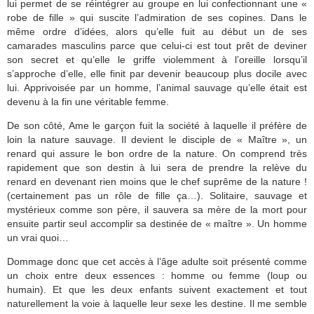
lui permet de se réintégrer au groupe en lui confectionnant une «
robe de fille » qui suscite l’admiration de ses copines. Dans le
même ordre d’idées, alors qu’elle fuit au début un de ses
camarades masculins parce que celui-ci est tout prêt de deviner
son secret et qu’elle le griffe violemment à l’oreille lorsqu’il
s’approche d’elle, elle finit par devenir beaucoup plus docile avec
lui. Apprivoisée par un homme, l’animal sauvage qu’elle était est
devenu à la fin une véritable femme.
De son côté, Ame le garçon fuit la société à laquelle il préfère de
loin la nature sauvage. Il devient le disciple de « Maître », un
renard qui assure le bon ordre de la nature. On comprend très
rapidement que son destin à lui sera de prendre la relève du
renard en devenant rien moins que le chef suprême de la nature !
(certainement pas un rôle de fille ça…). Solitaire, sauvage et
mystérieux comme son père, il sauvera sa mère de la mort pour
ensuite partir seul accomplir sa destinée de « maître ». Un homme
un vrai quoi…
Dommage donc que cet accès à l’âge adulte soit présenté comme
un choix entre deux essences : homme ou femme (loup ou
humain). Et que les deux enfants suivent exactement et tout
naturellement la voie à laquelle leur sexe les destine. Il me semble