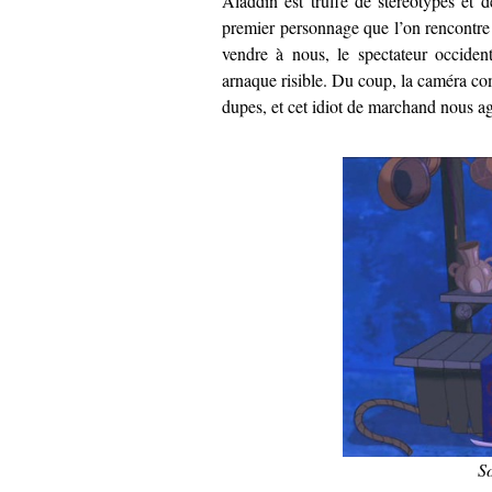
Aladdin est truffé de stéréotypes et 
premier personnage que l’on rencontre
vendre à nous, le spectateur occiden
arnaque risible. Du coup, la caméra c
dupes, et cet idiot de marchand nous a
So