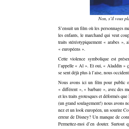
Non, s’il vous pl
S’ensuit un film où les personnages méc
les enfants, le marchand qui veut cou
traits stéréotypiquement « arabes », a
« européens ».
Cette violence symbolique est prése
l’appelle « Al ». Et oui, « Aladdin »
se sent déjà plus à l’aise, nous occiden
Nous avons ici un film pour public 
« différent », « barbare », avec des mé
et les traits grotesques et déformés q
(un grand soulagement!) nous avons not
nez et un look européen, un sourire Co
erreur de Disney? Un manque de connai
Permettez-moi d’en douter. Surtout 