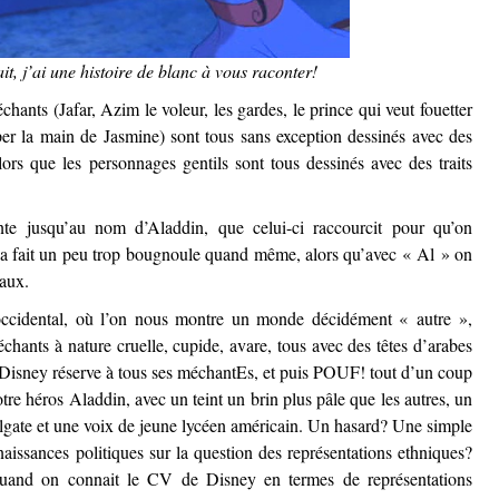
ait, j’ai une histoire de blanc à vous raconter!
hants (Jafar, Azim le voleur, les gardes, le prince qui veut fouetter
per la main de Jasmine) sont tous sans exception dessinés avec des
lors que les personnages gentils sont tous dessinés avec des traits
nte jusqu’au nom d’Aladdin, que celui-ci raccourcit pour qu’on
 ça fait un peu trop bougnoule quand même, alors qu’avec « Al » on
taux.
occidental, où l’on nous montre un monde décidément « autre »,
chants à nature cruelle, cupide, avare, tous avec des têtes d’arabes
ue Disney réserve à tous ses méchantEs, et puis POUF! tout d’un coup
re héros Aladdin, avec un teint un brin plus pâle que les autres, un
lgate et une voix de jeune lycéen américain. Un hasard? Une simple
ssances politiques sur la question des représentations ethniques?
quand on connait le CV de Disney en termes de représentations