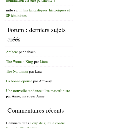
domination est-elle pertinente ?
milu
sur
Films fantastiques, historiques et
SF féministes
Forum : derniers sujets
créés
Archère
par
babach
The Woman King
par
Liam
The Northman
par
Lara
La bonne épouse
par
Arroway
Une nouvelle tendance ultra masculiniste
par
Anne, ma soeur Anne
Commentaires récents
Hemmadi
dans
Coup de gueule contre