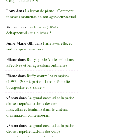
Coup de tête (1979)
Lony
dans
La leçon de piano : Comment
tomber amoureuse de son agresseur sexuel
Vivien
dans
Les Évadés (1994)
échappent-ils aux clichés ?
Anne-Marie Gill
dans
Parle avec elle, et
surtout qu’elle se taise !
Eliane
dans
Buffy, partie V : les relations
affectives et les agressions ordinaires
Eliane
dans
Buffy contre les vampires
(1997 – 2003), partie III : une féminité
bourgeoise et « saine »
v3nom
dans
Le grand costaud et la petite
chose : représentations des corps
masculins et féminins dans le cinéma
d’animation contemporain
v3nom
dans
Le grand costaud et la petite
chose : représentations des corps
masculins et féminins dans le cinéma