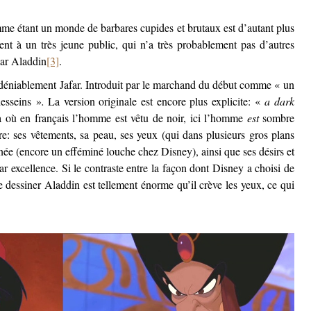
e étant un monde de barbares cupides et brutaux est d’autant plus
ment à un très jeune public, qui n’a très probablement pas d’autres
par Aladdin
[3]
.
ndéniablement Jafar. Introduit par le marchand du début comme « un
esseins »
.
La version originale est encore plus explicite: «
a dark
 où en français l’homme est vêtu de noir, ici l’homme
est
sombre
e: ses vêtements, sa peau, ses yeux (qui dans plusieurs gros plans
née (encore un efféminé louche chez Disney), ainsi que ses désirs et
r excellence. Si le contraste entre la façon dont Disney a choisi de
e dessiner Aladdin est tellement énorme qu’il crève les yeux, ce qui