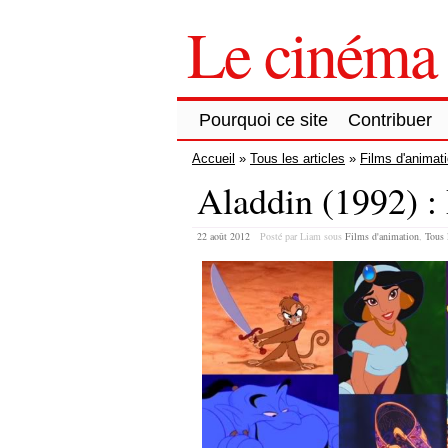
Le cinéma 
Pourquoi ce site
Contribuer
Accueil
»
Tous les articles
»
Films d'animat
Aladdin (1992) :
22 août 2012
Posté par Liam
sous
Films d'animation
,
Tous l